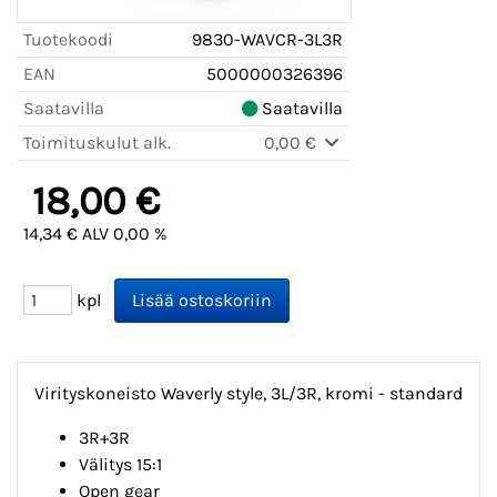
Tuotekoodi
9830-WAVCR-3L3R
EAN
5000000326396
Saatavilla
Saatavilla
Toimituskulut alk.
0,00 €
18,00 €
14,34 € ALV 0,00 %
kpl
Virityskoneisto Waverly style, 3L/3R, kromi - standard
3R+3R
Välitys 15:1
Open gear