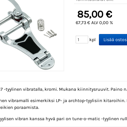
85,00 €
67,73 € ALV 0,00 %
kpl
7 -tyylinen vibratalla, kromi. Mukana kiinnitysruuvit. Paino n.
nen vibramalli esimerkiksi LP- ja archtop-tyylisiin kitaroihin. 
reikien poraamista.
yylisen vibran kanssa hyvä pari on tune-o-matic -tyylinen rul