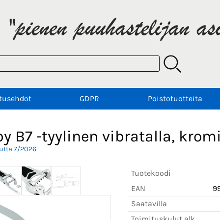
tusehdot
GDPR
Poistotuotteita
y B7 -tyylinen vibratalla, krom
utta 7/2026
Tuotekoodi
EAN
9
Saatavilla
Toimituskulut alk.