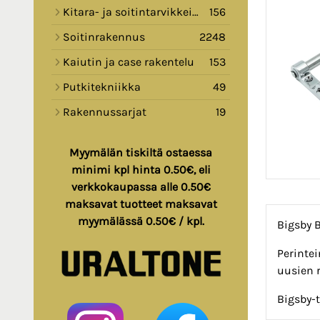
Kitara- ja soitintarvikkeita
156
Soitinrakennus
2248
Kaiutin ja case rakentelu
153
Putkitekniikka
49
Rakennussarjat
19
Myymälän tiskiltä ostaessa
minimi kpl hinta 0.50€, eli
verkkokaupassa alle 0.50€
maksavat tuotteet maksavat
myymälässä 0.50€ / kpl.
Bigsby B
Perintei
uusien 
Bigsby-t