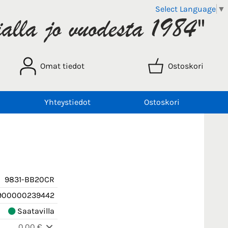
Select Language
▼
Omat tiedot
Ostoskori
Yhteystiedot
Ostoskori
i
9831-BB20CR
900000239442
Saatavilla
0,00 €