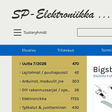
Tuoteryhmät
Etusivu
Tiliavaus
Toimi
Uutta 7/2026
470
Bigsb
Lajitelmat / puuhapussit
42
Etusivu
>
U
Arduinot, moduulit jne
303
DIY rakennussarjat / opetussarjat
26
Elektroniikka
7725
Työkalut & juottaminen
430