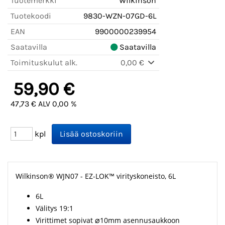
Tuotemerkki
Wilkinson
Tuotekoodi
9830-WZN-07GD-6L
EAN
9900000239954
Saatavilla
Saatavilla
Toimituskulut alk.
0,00 €
59,90 €
47,73 € ALV 0,00 %
kpl
Wilkinson® WJN07 - EZ-LOK™ virityskoneisto, 6L
6L
Välitys 19:1
Virittimet sopivat
⌀
10mm asennusaukkoon