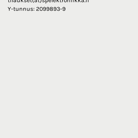
tilaukset(at)spelektroniikka.fi
Y-tunnus: 2099893-9