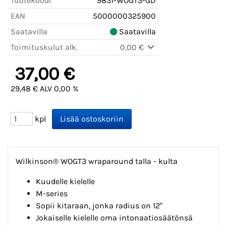
Tuotekoodi
9831-WOGT3-GD
EAN
5000000325900
Saatavilla
Saatavilla
Toimituskulut alk.
0,00 €
37,00 €
29,48 € ALV 0,00 %
kpl
Wilkinson® WOGT3 wraparound talla - kulta
Kuudelle kielelle
M-series
Sopii kitaraan, jonka radius on 12"
Jokaiselle kielelle oma intonaatiosäätönsä