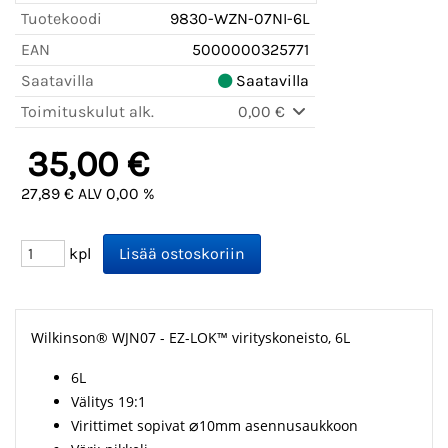
Tuotekoodi
9830-WZN-07NI-6L
EAN
5000000325771
Saatavilla
Saatavilla
Toimituskulut alk.
0,00 €
35,00 €
27,89 € ALV 0,00 %
kpl
Wilkinson® WJN07 - EZ-LOK™ virityskoneisto, 6L
6L
Välitys 19:1
Virittimet sopivat
⌀
10mm asennusaukkoon