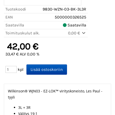
Tuotekoodi
9830-WZN-03-BK-3L3R
EAN
5000000326525
Saatavilla
Saatavilla
Toimituskulut alk.
0,00 €
42,00 €
33,47 € ALV 0,00 %
kpl
Wilkinson® WJN03 - EZ-LOK™ virityskoneisto, Les Paul -
tyyli
3L + 3R
Välitys 19:1