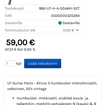
Tuotekoodi
982-UT-H-A-50sWH-SET
EAN
5500000325264
Saatavilla
Saatavilla
Toimituskulut alk.
0,00 €
59,00 €
47,01 € ALV 0,00 %
kpl
UT Guitar Parts - Alnico 5 humbucker mikrofonisetti,
valkoinen, 50's vintage
Humbucker -mikkisetti, sisältää kaula- ja
tallamikin, merkitty pohjalevyyn N (kaula) & B