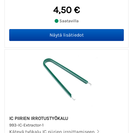
4,50 €
Saatavilla
IC PIIRIEN IRROTUSTYÖKALU
993-IC-Extractor-1
Kätevä työkalu IC piirien irroittamiseen.