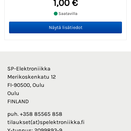
1,00 €
Saatavilla
SP-Elektroniikka
Merikoskenkatu 12
FI-90500, Oulu
Oulu
FINLAND
puh. +358 85565 858
tilaukset(at)spelektroniikka.fi
Y-tunnus: 2099893-9