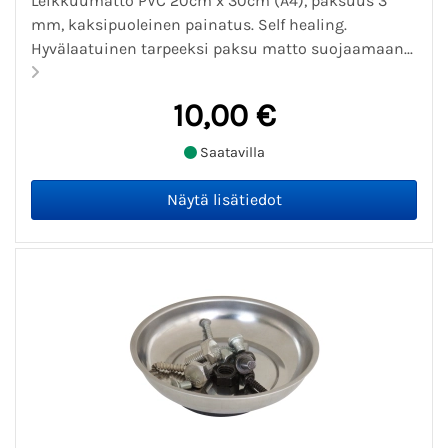
Leikkuumatto PVC 20cm x 30cm (A4), paksuus 3
mm, kaksipuoleinen painatus. Self healing.
Hyvälaatuinen tarpeeksi paksu matto suojaamaan...
10,00 €
Saatavilla