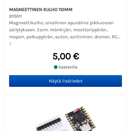
MAGNEETTINEN KULHO 110MM
205011
Magneettikulho, oivallinen apuväline pikkuosien
säilytykseen. Esim. mönkijän, moottoripyörän,
mopon, polkupyörän, auton, soittimien, dronen, RC...
5,00 €
Saatavilla