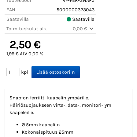
Tuotekoodi
RF-FER-SNAP5
EAN
5000000323043
Saatavilla
Saatavilla
Toimituskulut alk.
0,00 €
2,50 €
1,99 € ALV 0,00 %
kpl
Snap-on ferriitti kaapelin ympärille.
Häiriösuojaukseen virta-, data-, monitori- ym
kaapeleille.
Ø
5mm kaapeliin
Kokonaispituus 25mm