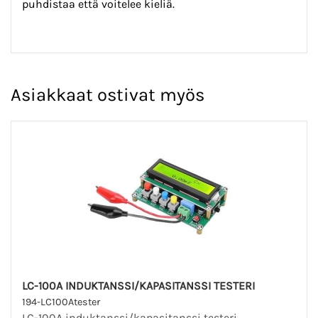
puhdistaa että voitelee kieliä.
Asiakkaat ostivat myös
LC-100A INDUKTANSSI/KAPASITANSSI TESTERI
194-LC100Atester
LC-100A induktanssi/kapasitanssi testeri