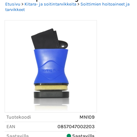
Etusivu
>
Kitara- ja soitintarvikkeita
>
Soittimien hoitoaineet ja
tarvikkeet
Tuotekoodi
MN109
EAN
0857047002203
Saatavilla
Saatavilla