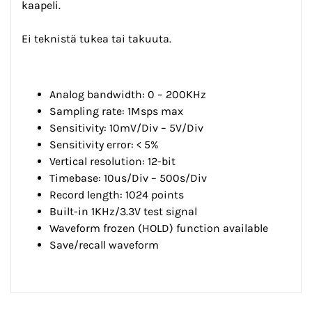
kaapeli.
Ei teknistä tukea tai takuuta.
Analog bandwidth: 0 – 200KHz
Sampling rate: 1Msps max
Sensitivity: 10mV/Div – 5V/Div
Sensitivity error: < 5%
Vertical resolution: 12-bit
Timebase: 10us/Div – 500s/Div
Record length: 1024 points
Built-in 1KHz/3.3V test signal
Waveform frozen (HOLD) function available
Save/recall waveform