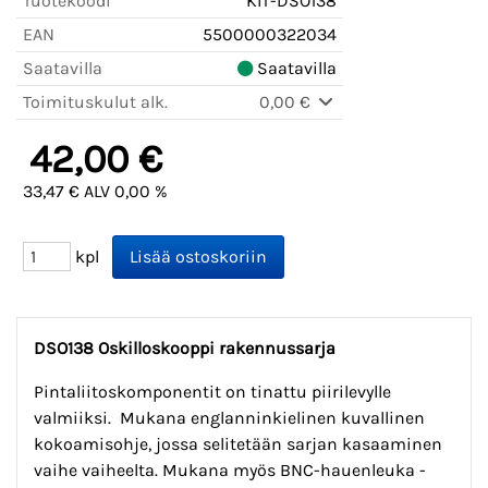
Tuotekoodi
KIT-DSO138
EAN
5500000322034
Saatavilla
Saatavilla
Toimituskulut alk.
0,00 €
42,00 €
33,47 € ALV 0,00 %
kpl
DSO138 Oskilloskooppi rakennussarja
Pintaliitoskomponentit on tinattu piirilevylle
valmiiksi. Mukana englanninkielinen kuvallinen
kokoamisohje, jossa selitetään sarjan kasaaminen
vaihe vaiheelta. Mukana myös BNC-hauenleuka -