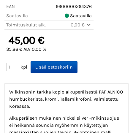
EAN
9900000264376
Saatavilla
Saatavilla
Toimituskulut alk.
0,00 €
45,00 €
35,86 € ALV 0,00 %
kpl
Wilkinsonin tarkka kopio alkuperäisestä PAF ALNiCO
humbuckerista, kromi. Tallamikrofoni. Valmistettu
Koreassa.
Alkuperäisen mukainen nickel silver -mikinsuojus
ei heikennä soundia myöhemmin käytettyjen
messinkisten suojien tavoin. 4-johtoinen malli,