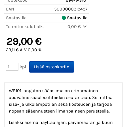
Tuotekoodi
994-WS101
EAN
5000000319497
Saatavilla
Saatavilla
Toimituskulut alk.
0,00 €
29,00 €
23,11 € ALV 0,00 %
kpl
WS101 langaton sääasema on erinomainen
apuväline sääolosuhteiden seurantaan. Se mittaa
sisä- ja ulkolämpötilan sekä kosteuden ja tarjoaa
nopean sääennusteen ilmanpaineen perusteella.
Lisäksi asema näyttää ajan, päivämäärän ja kuun