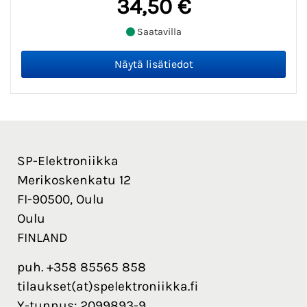
34,50 €
Saatavilla
SP-Elektroniikka
Merikoskenkatu 12
FI-90500, Oulu
Oulu
FINLAND
puh. +358 85565 858
tilaukset(at)spelektroniikka.fi
Y-tunnus: 2099893-9