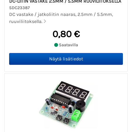
DC-LIITIN VASTAKE 2.5MM / 5.5MM RUUVILIITOKSELLA
SDC23387
DC vastake / jatkoliitin naaras, 2.5mm / 5.5mm,
ruuviliitoksella.
0,80 €
Saatavilla