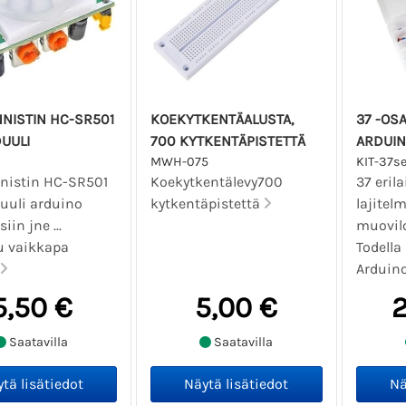
NNISTIN HC-SR501
KOEKYTKENTÄALUSTA,
37 -OS
UULI
700 KYTKENTÄPISTETTÄ
ARDUIN
0
MWH-075
KIT-37s
nnistin HC-SR501
Koekytkentälevy700
37 eril
uuli arduino
kytkentäpistettä
lajitel
iin jne ...
muovil
u vaikkapa
Todella
Arduino
5,50 €
5,00 €
2
Saatavilla
Saatavilla