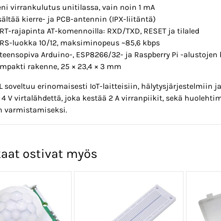
eni virrankulutus unitilassa, vain noin 1 mA
sältää kierre- ja PCB-antennin (IPX-liitäntä)
RT-rajapinta AT-komennoilla: RXD/TXD, RESET ja tilaled
RS-luokka 10/12, maksiminopeus ~85,6 kbps
teensopiva Arduino-, ESP8266/32- ja Raspberry Pi -alustojen
mpakti rakenne, 25 × 23,4 × 3 mm
soveltuu erinomaisesti IoT-laitteisiin, hälytysjärjestelmiin
4 V virtalähdettä, joka kestää 2 A virranpiikit, sekä huoleh
n varmistamiseksi.
aat ostivat myös