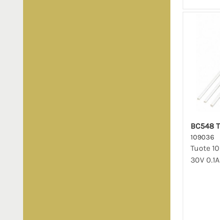
BC548 T
109036
Tuote 1
30V 0.1