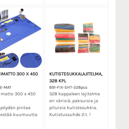
NIMATTO 300 X 450
KUTISTESUKKALAJITELMA,
328 KPL
E-MAT
891-FIX-SHT-328pcs
imatto 300 x 450
328 kappaleen lajitelma
eri värisiä, paksuisia ja
 pöydän pintaa
pituisia kutistesukkia.
 kestää kuumuutta
Kutistussuhde 2:1.