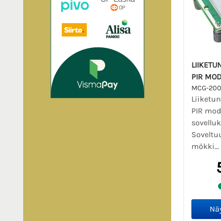
LIIKETU
PIR MOD
MCG-20
Liiketu
PIR mod
sovelluks
Soveltu
mökki...