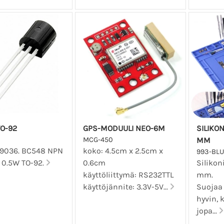
O-92
GPS-MODUULI NEO-6M
SILIKO
MCG-450
MM
09036. BC548 NPN
koko: 4.5cm x 2.5cm x
993-BLU
A 0.5W TO-92.
0.6cm
Silikon
käyttöliittymä: RS232TTL
mm.
käyttöjännite: 3.3V-5V...
Suojaa
hyvin,
jopa...