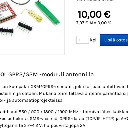
10,00 €
7,97 € ALV 0,00 %
kpl
0L GPRS/GSM -moduuli antennilla
 on kompakti GSM/GPRS-moduuli, joka tarjoaa luotettavan 
iesteihin ja dataan. Mukana toimitettava antenni parantaa s
oT- ja automaatioprojekteissa.
ad-band 850 / 900 / 1800 / 1900 MHz – toimiva lähes kaikki
kee puheluita, SMS-viestejä, GPRS-dataa (TCP/IP, HTTP) ja A
yttöjännite 3,7–4,2 V, huippuvirta jopa 2A