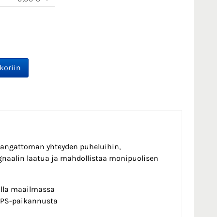
langattoman yhteyden puheluihin,
ignaalin laatua ja mahdollistaa monipuolisen
alla maailmassa
-GPS-paikannusta