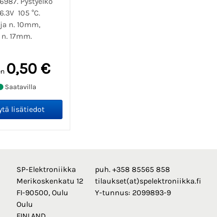
6987. Pystyelko
6.3V 105 °C.
ija n. 10mm,
 n. 17mm.
0,50 €
en
Saatavilla
SP-Elektroniikka
puh. +358 85565 858
Merikoskenkatu 12
tilaukset(at)spelektroniikka.fi
FI-90500, Oulu
Y-tunnus: 2099893-9
Oulu
FINLAND