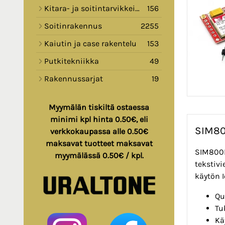
Kitara- ja soitintarvikkeita
156
Soitinrakennus
2255
Kaiutin ja case rakentelu
153
Putkitekniikka
49
Rakennussarjat
19
Myymälän tiskiltä ostaessa
minimi kpl hinta 0.50€, eli
SIM80
verkkokaupassa alle 0.50€
maksavat tuotteet maksavat
SIM800L
myymälässä 0.50€ / kpl.
tekstiv
käytön I
Qu
Tu
Kä