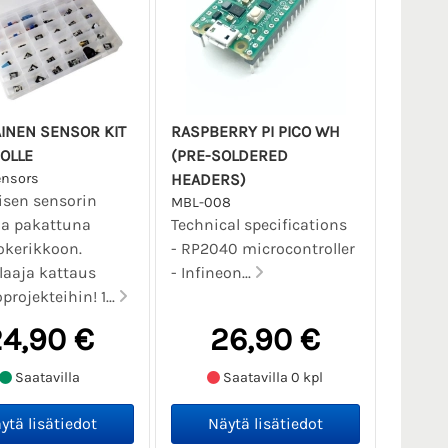
AINEN SENSOR KIT
RASPBERRY PI PICO WH
OLLE
(PRE-SOLDERED
ensors
HEADERS)
aisen sensorin
MBL-008
ma pakattuna
Technical specifications
okerikkoon.
- RP2040 microcontroller
 laaja kattaus
- Infineon...
projekteihin! 1...
4,90 €
26,90 €
Saatavilla
Saatavilla 0 kpl