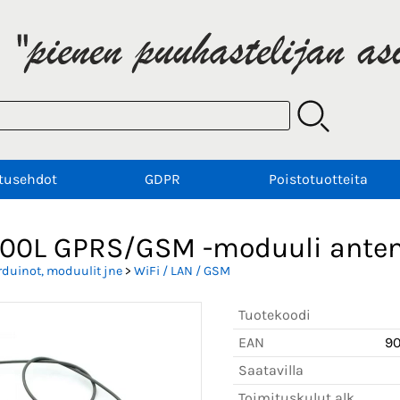
tusehdot
GDPR
Poistotuotteita
00L GPRS/GSM -moduuli anten
rduinot, moduulit jne
>
WiFi / LAN / GSM
Tuotekoodi
EAN
9
Saatavilla
Toimituskulut alk.