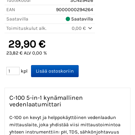
Tuotekoodi
SCN29426
EAN
9000000294264
Saatavilla
Saatavilla
Toimituskulut alk.
0,00 €
29,90 €
23,82 € ALV 0,00 %
kpl
C-100 5-in-1 kynämallinen
vedenlaatumittari
C-100 on kevyt ja helppokäyttöinen vedenlaadun
mittauslaite, joka yhdistää viisi mittaustoimintoa
yhteen instrumenttiin: pH, TDS, sähkönjohtavuus