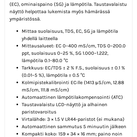
(EC), ominaispaino (SG) ja lämpötila. Taustavalaistu
näyttö helpottaa lukemista myös hämärässä
ympäristössä.
Mittaa suolaisuus, TDS, EC, SG ja lämpötila
yhdellä laitteella
Mittausalueet: EC 0–400 mS/cm, TDS 0–200.0
ppt, suolaisuus 0–25 %, SG 1.000–1.222,
lämpötila 0.1–80.0 °C
Tarkkuus: EC/TDS ± 2 % F.S., suolaisuus ± 0.1 %
(0.01–5 %), lämpötila ± 0.5 °C
Kolmipistekalibrointi EC:lle (1413 µS/cm, 12.88
mS/cm, 111.8 mS/cm)
Automaattinen lämpötilakompensointi (ATC)
Taustavalaistu LCD-näyttö ja alhainen
paristovaroitus
Virtalähde: 3 × 1.5 V LR44-paristot (ei mukana)
Automaattinen sammutus 5 minuutin jälkeen
Kompakti koko: 159 × 34 × 16 mm; paino noin