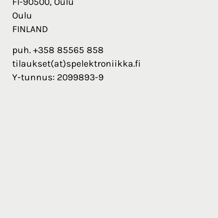
FI-90500, Oulu
Oulu
FINLAND
puh. +358 85565 858
tilaukset(at)spelektroniikka.fi
Y-tunnus: 2099893-9