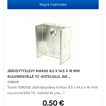
JÄÄHDYTYSLEVY KIRKAS 9.5 X 14.5 X 16 MM
RUUVINREI'ÄLLÄ TO -KOTELOILLE JNE ...
109009
Tuote 109009. Jäähdytyslevy kirkas 9.5 x 14.5 x 16 mm
ruuvinrei'ällä TO -koteloille jne...
0,50 €