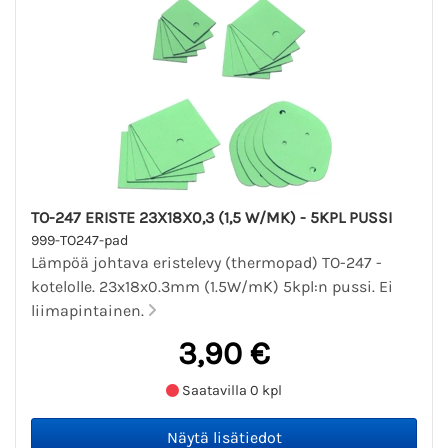
TO-247 ERISTE 23X18X0,3 (1,5 W/MK) - 5KPL PUSSI
999-TO247-pad
Lämpöä johtava eristelevy (thermopad) TO-247 -
kotelolle. 23x18x0.3mm (1.5W/mK) 5kpl:n pussi. Ei
liimapintainen.
3,90 €
Saatavilla 0 kpl