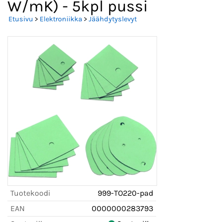
W/mK) - 5kpl pussi
Etusivu
>
Elektroniikka
>
Jäähdytyslevyt
Tuotekoodi
999-TO220-pad
EAN
0000000283793