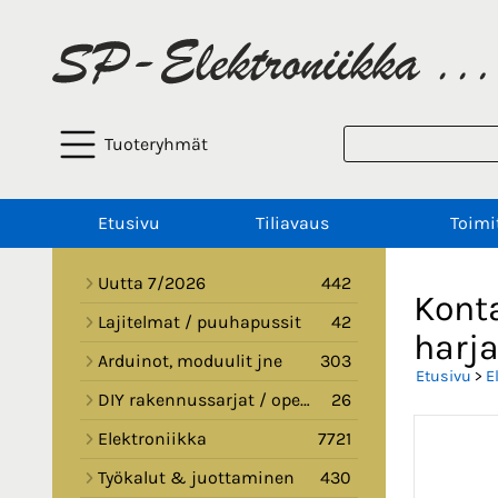
Tuoteryhmät
Etusivu
Tiliavaus
Toimi
Uutta 7/2026
442
Konta
Lajitelmat / puuhapussit
42
harja
Arduinot, moduulit jne
303
Etusivu
>
E
DIY rakennussarjat / opetussarjat
26
Elektroniikka
7721
Työkalut & juottaminen
430