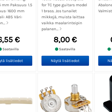
 6 mm Paksuus: 1.5
for TC type guitars model
Abalone
uus: 1600 mm
1 brass. Jos tunailet
Valmist
li: ABS Väri:
mikkejä, muista laittaa
n...
vaikka maalarinteipin
palanen...
6,55 €
8,00 €
Saatavilla
Saatavilla