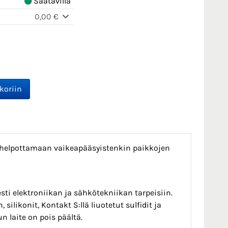
Saatavilla
0,00 €
a helpottamaan vaikeapääsyistenkin paikkojen
esti elektroniikan ja sähkötekniikan tarpeisiin.
silikonit, Kontakt S:llä liuotetut sulfidit ja
n laite on pois päältä.