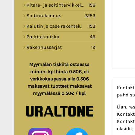
Kitara- ja soitintarvikkeita
156
Soitinrakennus
2253
Kaiutin ja case rakentelu
153
Putkitekniikka
49
Rakennussarjat
19
Myymälän tiskiltä ostaessa
minimi kpl hinta 0.50€, eli
verkkokaupassa alle 0.50€
maksavat tuotteet maksavat
Kontakt
myymälässä 0.50€ / kpl.
puhdist
Lian, ra
Kontakt 
Kontakt 
oksidit,