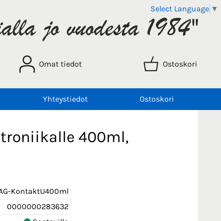
Select Language
▼
Omat tiedot
Ostoskori
Yhteystiedot
Ostoskori
troniikalle 400ml,
AG-KontaktU400ml
0000000283632