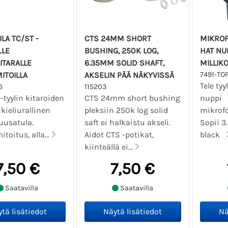
LA TC/ST -
CTS 24MM SHORT
MIKROF
LLE
BUSHING, 250K LOG,
HAT NUP
ITARALLE
6.35MM SOLID SHAFT,
MILLIK
ITOILLA
AKSELIN PÄÄ NÄKYVISSÄ
7491-TO
Tele tyy
6
115203
 -tyylin kitaroiden
CTS 24mm short bushing
nuppi
kieliurallinen
pleksiin 250k log solid
mikrofo
uusatula.
saft ei halkaistu akseli.
Sopii 3
oitus, alla...
Aidot CTS -potikat,
black
kiinteällä ei...
7,50 €
7,50 €
Saatavilla
Saatavilla