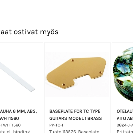
aat ostivat myös
AUHA 6 MM, ABS,
BASEPLATE FOR TC TYPE
OTELAU
FWHT1560
GUITARS MODEL 1 BRASS
AITO A
-FWHT1560
PP-TC-1
9824-J-
ta eli binding
Tuote 113526. Baseplate
Erittäi