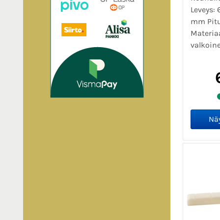
Leveys:
mm Pit
Materiaa
valkoine