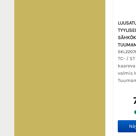
LUUSATU
TYYLISE
SÄHKÖK
TUUMAM
SKL2207
TC- / ST
kaareva 
valmis l
Tuumamit