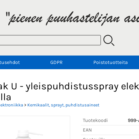
tusehdot
GDPR
Poistotuotteita
k U - yleispuhdistusspray elek
lla
lektroniikka
>
Kemikaalit, sprayt, puhdistusaineet
Tuotekoodi
999-
EAN