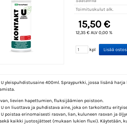
Saatavilla
Toimituskulut alk.
15,50 €
12,35 € ALV 0,00 %
kpl
 U yleispuhdistusaine 400ml. Spraypurkki, jossa lisänä harj
amista.
svan, lievien hapettumien, fluksijäämien poistoon.
U on liuottava ja puhdistava aine, joka on tarkoitettu erityis
U poistaa erinomaisesti rasvan, lian, kuluneen rasvan ja öljyn, 
 sekä kaikki juotosjätteet (mukaan lukien fluxi). Käytetään, ku