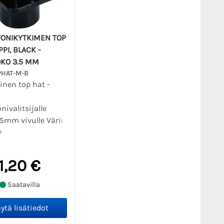
ONIKYTKIMEN TOP
PI, BLACK -
OKO 3.5 MM
PHAT-M-B
linen top hat -
nivalitsijalle
.5mm vivulle Väri:
1,20 €
Saatavilla