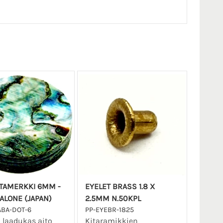
TAMERKKI 6MM -
EYELET BRASS 1.8 X
BALONE (JAPAN)
2.5MM N.50KPL
ABA-DOT-6
PP-EYEBR-1825
n laadukas aito
Kitaramikkien