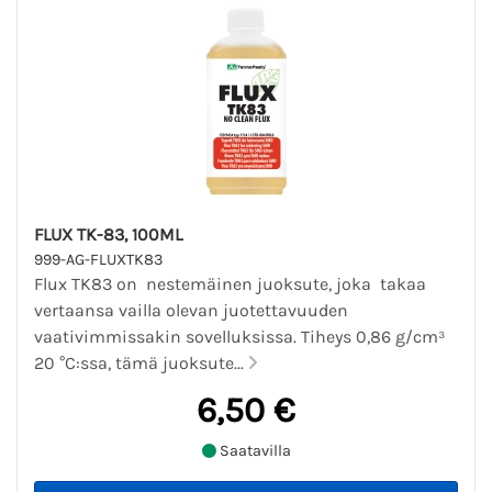
FLUX TK-83, 100ML
999-AG-FLUXTK83
Flux TK83 on nestemäinen juoksute, joka takaa
vertaansa vailla olevan juotettavuuden
vaativimmissakin sovelluksissa. Tiheys 0,86 g/cm³
20 °C:ssa, tämä juoksute...
6,50 €
Saatavilla