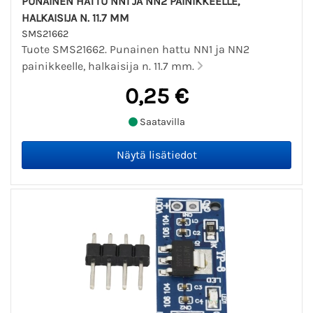
PUNAINEN HATTU NN1 JA NN2 PAINIKKEELLE,
HALKAISIJA N. 11.7 MM
SMS21662
Tuote SMS21662. Punainen hattu NN1 ja NN2
painikkeelle, halkaisija n. 11.7 mm.
0,25 €
Saatavilla