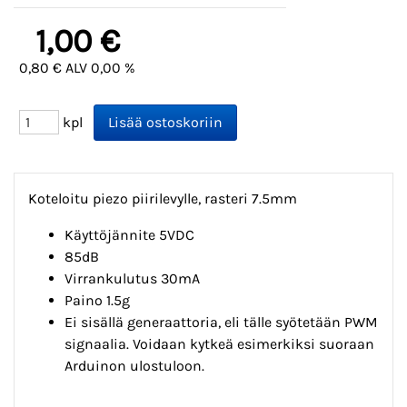
1,00 €
0,80 € ALV 0,00 %
kpl
Koteloitu piezo piirilevylle, rasteri 7.5mm
Käyttöjännite 5VDC
85dB
Virrankulutus 30mA
Paino 1.5g
Ei sisällä generaattoria, eli tälle syötetään PWM
signaalia. Voidaan kytkeä esimerkiksi suoraan
Arduinon ulostuloon.