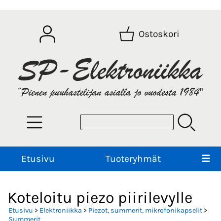
Ostoskori
Etusivu
Tuoteryhmät
Koteloitu piezo piirilevylle
Etusivu
>
Elektroniikka
>
Piezot, summerit, mikrofonikapselit
>
Summerit