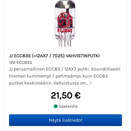
JJ ECC83S (=12AX7 / 7025) VAHVISTINPUTKI
122-ECC83S
JJ perusmallinen ECC83 / 12AX7 putki. Soundillisesti
hieman tummempi / pehmeämpi kuin ECC83
putket keskimäärin. Vahvistusta on...
21,50 €
Saatavilla