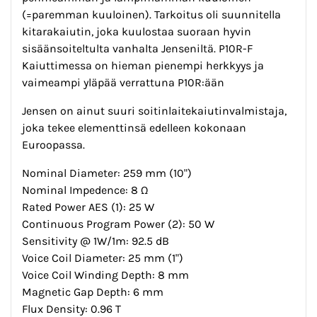
(=paremman kuuloinen). Tarkoitus oli suunnitella
kitarakaiutin, joka kuulostaa suoraan hyvin
sisäänsoiteltulta vanhalta Jenseniltä. P10R-F
Kaiuttimessa on hieman pienempi herkkyys ja
vaimeampi yläpää verrattuna P10R:ään
Jensen on ainut suuri soitinlaitekaiutinvalmistaja,
joka tekee elementtinsä edelleen kokonaan
Euroopassa.
Nominal Diameter: 259 mm (10")
Nominal Impedence: 8 Ω
Rated Power AES (1): 25 W
Continuous Program Power (2): 50 W
Sensitivity @ 1W/1m: 92.5 dB
Voice Coil Diameter: 25 mm (1")
Voice Coil Winding Depth: 8 mm
Magnetic Gap Depth: 6 mm
Flux Density: 0.96 T