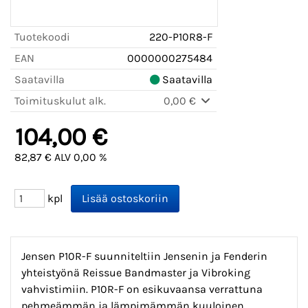
Tuotekoodi
220-P10R8-F
EAN
0000000275484
Saatavilla
Saatavilla
Toimituskulut alk.
0,00 €
104,00 €
82,87 € ALV 0,00 %
kpl
Jensen P10R-F suunniteltiin Jensenin ja Fenderin
yhteistyönä Reissue Bandmaster ja Vibroking
vahvistimiin. P10R-F on esikuvaansa verrattuna
pehmeämmän ja lämpimämmän kuuloinen