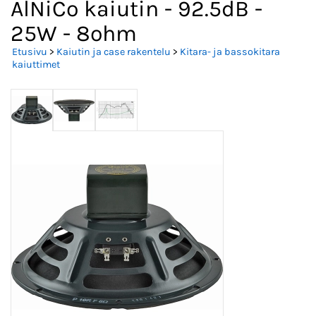
AlNiCo kaiutin - 92.5dB -
25W - 8ohm
Etusivu
>
Kaiutin ja case rakentelu
>
Kitara- ja bassokitara
kaiuttimet