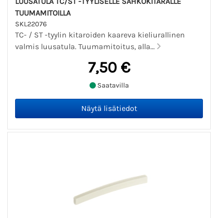
LUUSATULA TC/ST -TYYLISELLE SÄHKÖKITARALLE
TUUMAMITOILLA
SKL22076
TC- / ST -tyylin kitaroiden kaareva kieliurallinen
valmis luusatula. Tuumamitoitus, alla...
7,50 €
Saatavilla