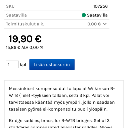
SKU
107256
Saatavilla
Saatavilla
Toimituskulut alk.
0,00 €
19,90 €
15,86 € ALV 0,00 %
kpl
Messinkiset kompensoidut tallapalat Wilkinson B-
WTB (Tele) -tyyliseen tallaan, setti 3 kpl. Palat voi
tarvittaessa kääntää myös ympäri, jolloin saadaan
tasaisen pyöreä ei-kompensoitu puoli ylöspäin.
Bridge saddles, brass, for B-WTB bridges. Set of 3
staggered compensated Telecaster saddles. Allows