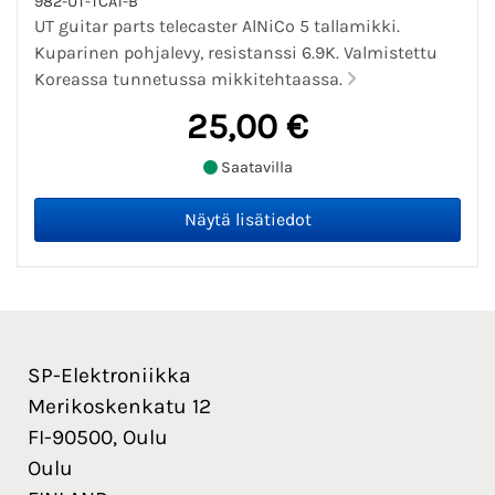
982-UT-TCA1-B
UT guitar parts telecaster AlNiCo 5 tallamikki.
Kuparinen pohjalevy, resistanssi 6.9K. Valmistettu
Koreassa tunnetussa mikkitehtaassa.
25,00 €
Saatavilla
SP-Elektroniikka
Merikoskenkatu 12
FI-90500, Oulu
Oulu