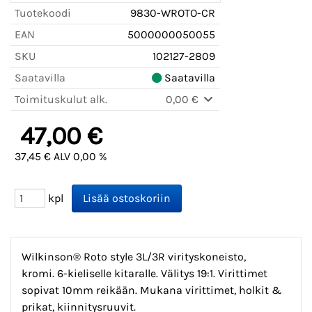
Tuotekoodi
9830-WROTO-CR
EAN
5000000050055
SKU
102127-2809
Saatavilla
Saatavilla
Toimituskulut alk.
0,00 €
47,00 €
37,45 € ALV 0,00 %
kpl
Wilkinson® Roto style 3L/3R virityskoneisto,
kromi. 6-kieliselle kitaralle. Välitys 19:1. Virittimet
sopivat 10mm reikään. Mukana virittimet, holkit &
prikat, kiinnitysruuvit.