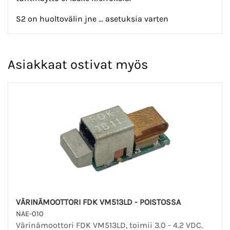
S2 on huoltovälin jne ... asetuksia varten
Asiakkaat ostivat myös
VÄRINÄMOOTTORI FDK VM513LD - POISTOSSA
NAE-010
Värinämoottori FDK VM513LD, toimii 3.0 - 4.2 VDC.