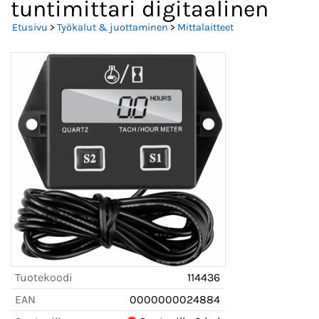
tuntimittari digitaalinen
Etusivu
>
Työkalut & juottaminen
>
Mittalaitteet
Tuotekoodi
114436
EAN
0000000024884