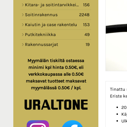
Kitara- ja soitintarvikkeita
156
Soitinrakennus
2248
Kaiutin ja case rakentelu
153
Putkitekniikka
49
Rakennussarjat
19
Myymälän tiskiltä ostaessa
minimi kpl hinta 0.50€, eli
verkkokaupassa alle 0.50€
maksavat tuotteet maksavat
myymälässä 0.50€ / kpl.
Tinattu 
Eriste k
20
Kä
Ul