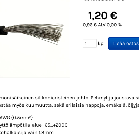
1,20 €
0,96 € ALV 0,00 %
kpl
monisäikeinen silikonieristeinen johto. Pehmyt ja joustava s
estää myös kuumuutta, sekä erilaisia happoja, emäksiä, öljyjä
AWG (0.5mm²)
yttölämpötila-alue -65...+200C
kohalkaisija vain 1.8mm