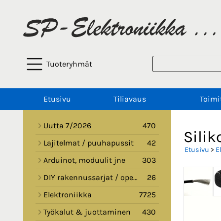
Tuoteryhmät
Etusivu
Tiliavaus
Toimi
Uutta 7/2026
470
Sili
Lajitelmat / puuhapussit
42
Etusivu
>
E
Arduinot, moduulit jne
303
DIY rakennussarjat / opetussarjat
26
Elektroniikka
7725
Työkalut & juottaminen
430