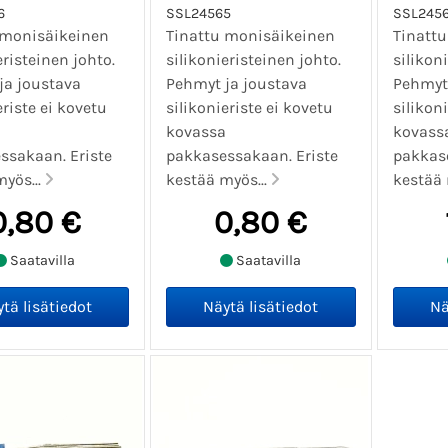
6
SSL24565
SSL245
 monisäikeinen
Tinattu monisäikeinen
Tinatt
eristeinen johto.
silikonieristeinen johto.
silikon
ja joustava
Pehmyt ja joustava
Pehmyt 
eriste ei kovetu
silikonieriste ei kovetu
silikon
kovassa
kovass
ssakaan. Eriste
pakkasessakaan. Eriste
pakkase
yös...
kestää myös...
kestää 
0,80 €
0,80 €
Saatavilla
Saatavilla