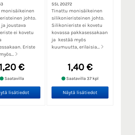
63
SSL 20272
u monisäikeinen
Tinattu monisäikeinen
ieristeinen johto.
silikonieristeinen johto.
ja joustava
Silikonieriste ei kovetu
ieriste ei kovetu
kovassa pakkasessakaan
a
ja kestää myös
ssakaan. Eriste
kuumuutta, erilaisia...
myös...
1,20 €
1,40 €
Saatavilla
Saatavilla 37 kpl