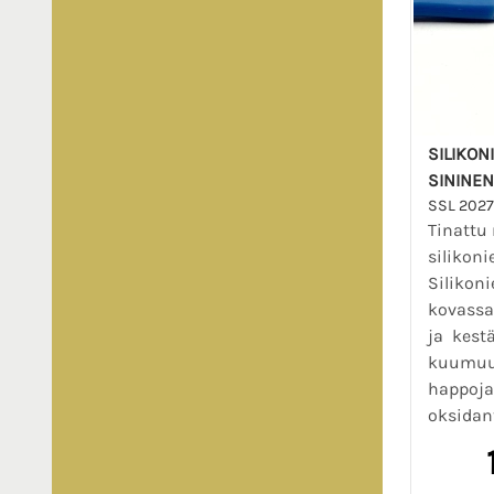
SILIKON
SININEN
SSL 2027
Tinattu
silikoni
Silikoni
kovassa
ja kest
kuumuut
happoja,
oksidant