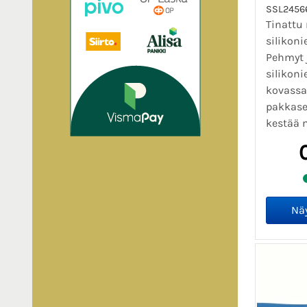
SSL2456
Tinattu
silikoni
Pehmyt 
silikoni
kovassa
pakkase
kestää m