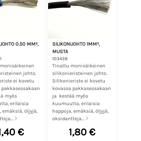
IJOHTO 0.50 MM²,
SILIKONIJOHTO 1MM²,
MUSTA
1
103439
 monisäikeinen
Tinattu monisäikeinen
eristeinen johto.
silikonieristeinen johto.
eriste ei kovetu
Silikonieriste ei kovetu
 pakkasessakaan
kovassa pakkasessakaan
ää myös
ja kestää myös
ta, erilaisia
kuumuutta, erilaisia
 emäksiä, öljyjä,
happoja, emäksiä, öljyjä,
teja...
oksidantteja...
1,40 €
1,80 €