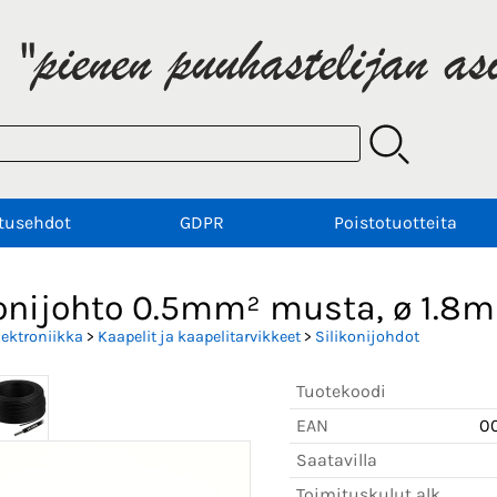
tusehdot
GDPR
Poistotuotteita
konijohto 0.5mm² musta, ø 1.8
lektroniikka
>
Kaapelit ja kaapelitarvikkeet
>
Silikonijohdot
Tuotekoodi
EAN
0
Saatavilla
Toimituskulut alk.