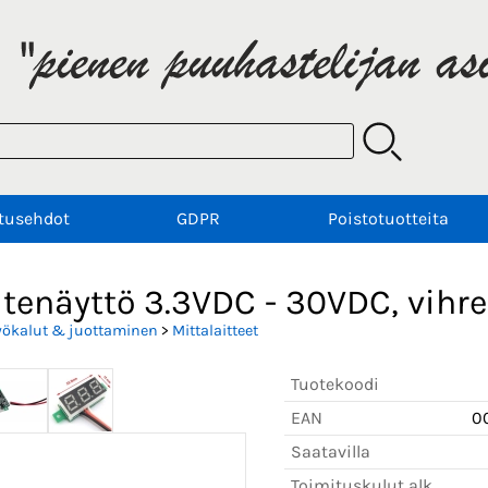
tusehdot
GDPR
Poistotuotteita
tenäyttö 3.3VDC - 30VDC, vihr
yökalut & juottaminen
>
Mittalaitteet
Tuotekoodi
EAN
0
Saatavilla
Toimituskulut alk.