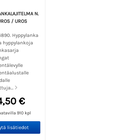
NKALAJITELMA N.
UROS / UROS
14890. Hyppylanka
ma hyppylankoja
nkasarja
ngat
ntälevylle
entäalustalle
dalle
ttuja...
4,50 €
atavilla 910 kpl