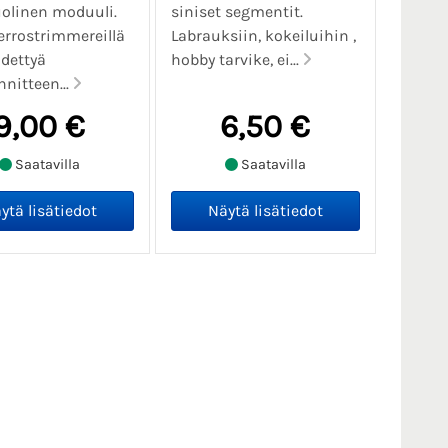
olinen moduuli.
siniset segmentit.
rrostrimmereillä
Labrauksiin, kokeiluihin ,
dettyä
hobby tarvike, ei...
nnitteen...
9,00 €
6,50 €
Saatavilla
Saatavilla