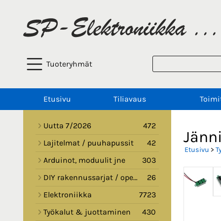
Tuoteryhmät
Etusivu
Tiliavaus
Toimi
Uutta 7/2026
472
Jänni
Lajitelmat / puuhapussit
42
Etusivu
>
T
Arduinot, moduulit jne
303
DIY rakennussarjat / opetussarjat
26
Elektroniikka
7723
Työkalut & juottaminen
430