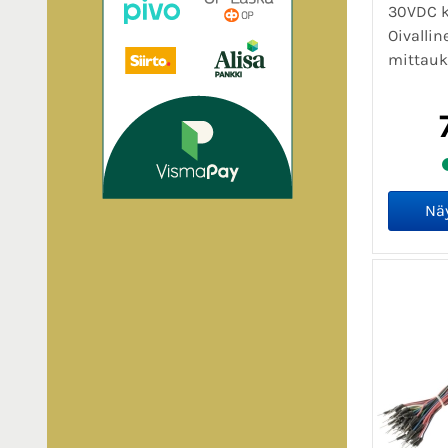
30VDC 
Oivalli
mittauks