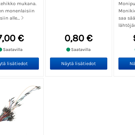
kehikko mukana.
Monipu
nen monenlaisiin
Monikie
iin alle...
saa sää
lähtöjä
7,00 €
0,80 €
Saatavilla
Saatavilla