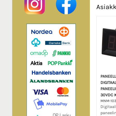
Asiakk
PANEELI
DIGITAA
PANEELI
30VDC 
MNM-10
Digitaa
paneeli