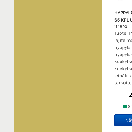
HYPPYLA
65 KPL 
114890
Tuote 1
lajitel
hyppyla
hyppyla
koekytke
koekytk
leipälau
tarkoite
Sa