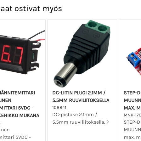
aat ostivat myös
JÄNNITEMITTARI
DC-LIITIN PLUGI 2.1MM /
STEP-D
LINEN
5.5MM RUUVILIITOKSELLA
MUUNNI
MITTARI 5VDC -
108841
MAX. M
DC-pistoke 2.1mm /
KEHIKKO MUKANA
MNK-17
5.5mm ruuviliitoksella.
STEP-D
3
linen
MUUNNI
mittari 5VDC -
max. m