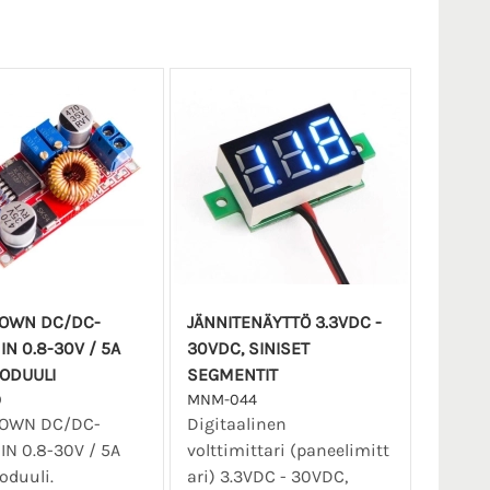
OWN DC/DC-
JÄNNITENÄYTTÖ 3.3VDC -
N 0.8-30V / 5A
30VDC, SINISET
ODUULI
SEGMENTIT
0
MNM-044
OWN DC/DC-
Digitaalinen
N 0.8-30V / 5A
volttimittari (paneelimitt
oduuli.
ari) 3.3VDC - 30VDC,