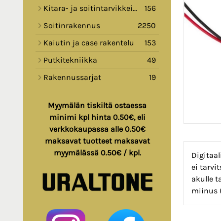
Kitara- ja soitintarvikkeita
156
Soitinrakennus
2250
Kaiutin ja case rakentelu
153
Putkitekniikka
49
Rakennussarjat
19
Myymälän tiskiltä ostaessa
minimi kpl hinta 0.50€, eli
verkkokaupassa alle 0.50€
maksavat tuotteet maksavat
myymälässä 0.50€ / kpl.
Digitaal
ei tarvi
akulle t
miinus (