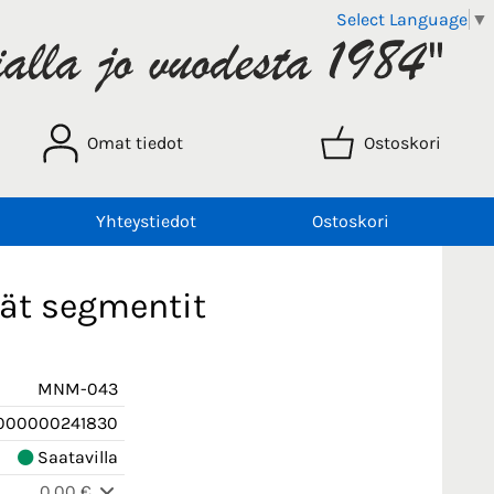
Select Language
▼
Omat tiedot
Ostoskori
Yhteystiedot
Ostoskori
eät segmentit
MNM-043
000000241830
Saatavilla
0,00 €