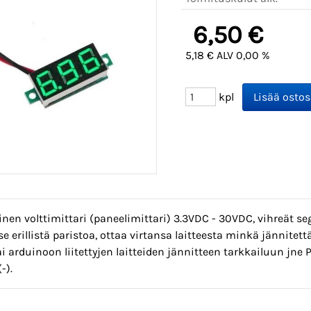
6,50 €
5,18 € ALV 0,00 %
kpl
inen volttimittari (paneelimittari) 3.3VDC - 30VDC, vihreät se
tse erillistä paristoa, ottaa virtansa laitteesta minkä jännite
ai arduinoon liitettyjen laitteiden jännitteen tarkkailuun jne
-).