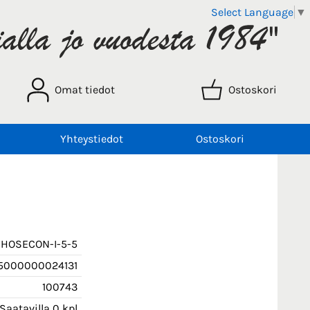
Select Language
▼
Omat tiedot
Ostoskori
Yhteystiedot
Ostoskori
HOSECON-I-5-5
5000000024131
100743
Saatavilla 0 kpl