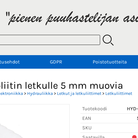
tusehdot
GDPR
Poistotuotteita
liitin letkulle 5 mm muovia
lektroniikka
>
Hydrauliikka
>
Letkut ja letkuliittimet
>
Letkuliittimet
Tuotekoodi
HYD-
EAN
SKU
Saatavilla