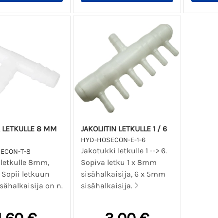
 LETKULLE 8 MM
JAKOLIITIN LETKULLE 1 / 6
HYD-HOSECON-E-1-6
Jakotukki letkulle 1 --> 6.
ECON-T-8
 letkulle 8mm,
Sopiva letku 1 x 8mm
 Sopii letkuun
sisähalkaisija, 6 x 5mm
sähalkaisija on n.
sisähalkaisija.