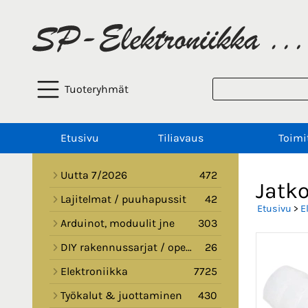
Tuoteryhmät
Etusivu
Tiliavaus
Toimi
Uutta 7/2026
472
Jatko
Lajitelmat / puuhapussit
42
Etusivu
>
E
Arduinot, moduulit jne
303
DIY rakennussarjat / opetussarjat
26
Elektroniikka
7725
Työkalut & juottaminen
430