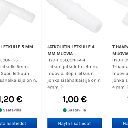
 LETKULLE 5 MM
JATKOLIITIN LETKULLE 4
T HAAR
MM MUOVIA
MUOVI
ECON-T-5
HYD-HOSECON-I-4-4
HYD-HO
 letkulle 5mm,
Letkun jatkoliitin, 4mm,
T-haara
 Sopii letkuun
muovia. Sopii letkuun
muovia.
sähalkaisija on n.
jonka sisähalkaisija on n.
jonka s
4mm.
4 mm.
1,20 €
1,00 €
Saatavilla
Saatavilla