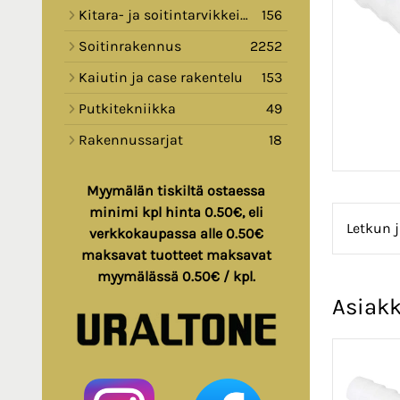
Kitara- ja soitintarvikkeita
156
Soitinrakennus
2252
Kaiutin ja case rakentelu
153
Putkitekniikka
49
Rakennussarjat
18
Myymälän tiskiltä ostaessa
minimi kpl hinta 0.50€, eli
Letkun j
verkkokaupassa alle 0.50€
maksavat tuotteet maksavat
myymälässä 0.50€ / kpl.
Asiakk