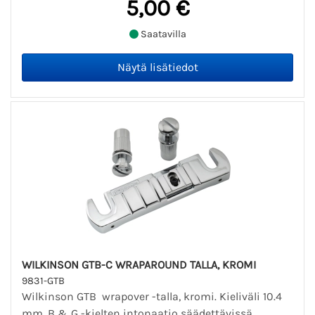
5,00 €
Saatavilla
WILKINSON GTB-C WRAPAROUND TALLA, KROMI
9831-GTB
Wilkinson GTB wrapover -talla, kromi. Kieliväli 10.4
mm. B & G -kielten intonaatio säädettävissä