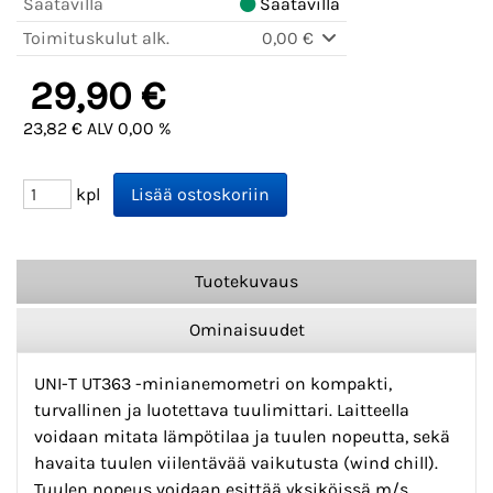
Saatavilla
Saatavilla
Toimituskulut alk.
0,00 €
29,90 €
23,82 € ALV 0,00 %
kpl
Tuotekuvaus
Ominaisuudet
UNI-T UT363 -minianemometri on kompakti,
turvallinen ja luotettava tuulimittari. Laitteella
voidaan mitata lämpötilaa ja tuulen nopeutta, sekä
havaita tuulen viilentävää vaikutusta (wind chill).
Tuulen nopeus voidaan esittää yksiköissä m/s,