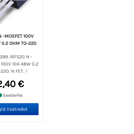
N -MOSFET 100V
 0.2 OHM TO-220
1399. IRF520 N -
100V 10A 48W 0.2
220. N FET.
2,40 €
Saatavilla