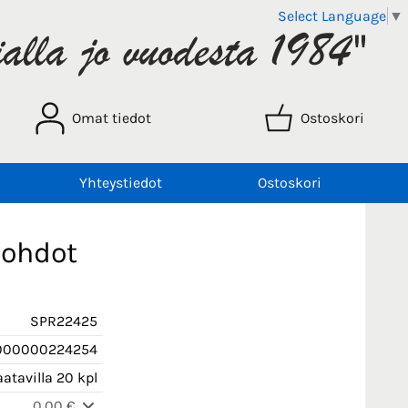
Select Language
▼
Omat tiedot
Ostoskori
Yhteystiedot
Ostoskori
johdot
SPR22425
000000224254
atavilla 20 kpl
0,00 €