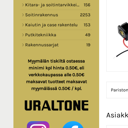
Kitara- ja soitintarvikkeita
156
Soitinrakennus
2253
Kaiutin ja case rakentelu
153
Putkitekniikka
49
Rakennussarjat
19
Myymälän tiskiltä ostaessa
minimi kpl hinta 0.50€, eli
verkkokaupassa alle 0.50€
maksavat tuotteet maksavat
myymälässä 0.50€ / kpl.
Pariston
Asiakk