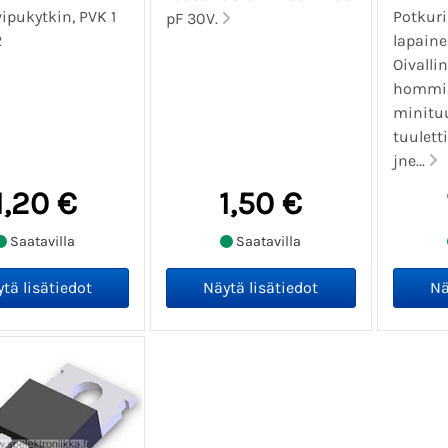
ipukytkin, PVK 1
Potkur
pF 30V.
2
lapaine
Oivalli
hommiin
minituu
tuulett
jne...
1,20 €
1,50 €
Saatavilla
Saatavilla