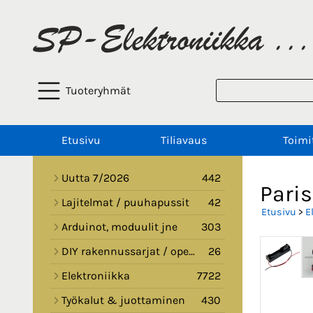
Tuoteryhmät
Etusivu
Tiliavaus
Toimi
Uutta 7/2026
442
Paris
Lajitelmat / puuhapussit
42
Etusivu
>
E
Arduinot, moduulit jne
303
DIY rakennussarjat / opetussarjat
26
Elektroniikka
7722
Työkalut & juottaminen
430