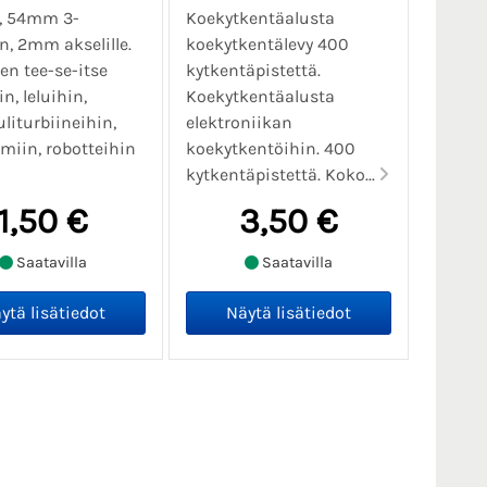
i, 54mm 3-
Koekytkentäalusta
n, 2mm akselille.
koekytkentälevy 400
nen tee-se-itse
kytkentäpistettä.
, leluihin,
Koekytkentäalusta
liturbiineihin,
elektroniikan
imiin, robotteihin
koekytkentöihin. 400
kytkentäpistettä. Koko...
1,50 €
3,50 €
Saatavilla
Saatavilla