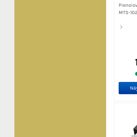
Pienoisv
MTS-10