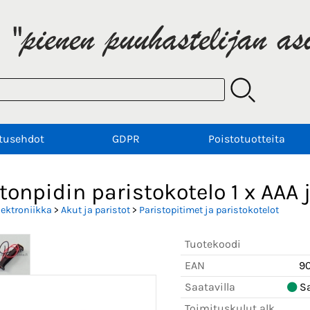
tusehdot
GDPR
Poistotuotteita
tonpidin paristokotelo 1 x AAA 
lektroniikka
>
Akut ja paristot
>
Paristopitimet ja paristokotelot
Tuotekoodi
EAN
9
Saatavilla
Sa
Toimituskulut alk.