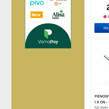
S
PIENOIS
1 X ON -
721-PVK1