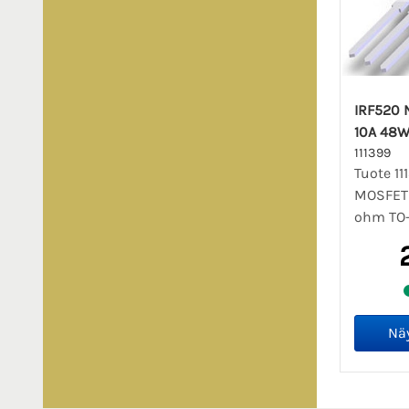
IRF520 
10A 48W
111399
Tuote 11
MOSFET 
ohm TO-