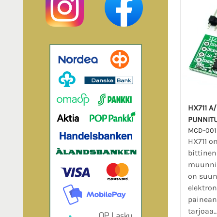
HX711 A
PUNNIT
MCD-001
HX711 on
bittinen
muunnin
on suunn
elektron
painean
tarjoaa..