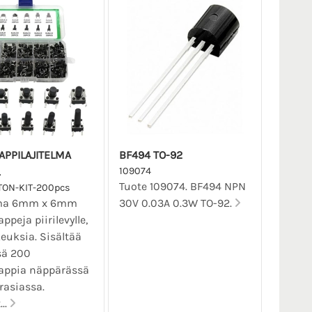
APPILAJITELMA
BF494 TO-92
109074
Tuote 109074. BF494 NPN
TON-KIT-200pcs
lma 6mm x 6mm
30V 0.03A 0.3W TO-92.
ppeja piirilevylle,
keuksia. Sisältää
sä 200
appia näppärässä
srasiassa.
..