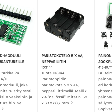
/D-MODUULI
PARISTOKOTELO 8 X AA,
PAINON
USANTUREILLE
NEPPARILIITIN
200KPL
103144
415-BUT
 tarkka 24-
Tuote 103144.
Lajite
 A/D-
Paristonpidin,
painona
moduuli, joka
paristokotelo 8 x AA,
eri kor
iteltu erityisesti
neppariliittimellä. Malli 2
yhteen
isiin vaakoihin ja
x 4 "neliössä". Mitat n. 58
painon
tureihin. Se
x 63 x 28,7 mm.
säilyty
.
Sopivat.