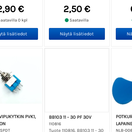
2,90 €
2,50 €
aatavilla 0 kpl
Saatavilla
VIPUKYTKIN PVK1,
POTKUR
BB103 11 - 30 PF 30V
 ON
LAPAIN
110816
Tuote 110816. BB103 11 - 30
-SPDT
NLB-00