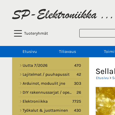
Tuoteryhmät
Etusivu
Tiliavaus
Toimi
Uutta 7/2026
470
Sella
Lajitelmat / puuhapussit
42
Etusivu
>
S
Arduinot, moduulit jne
303
DIY rakennussarjat / opetussarjat
26
Elektroniikka
7725
Työkalut & juottaminen
430