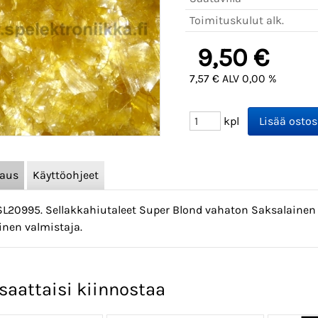
Toimituskulut alk.
9,50 €
7,57 € ALV 0,00 %
kpl
vaus
Käyttöohjeet
SL20995. Sellakkahiutaleet Super Blond vahaton Saksalainen n
inen valmistaja.
saattaisi kiinnostaa