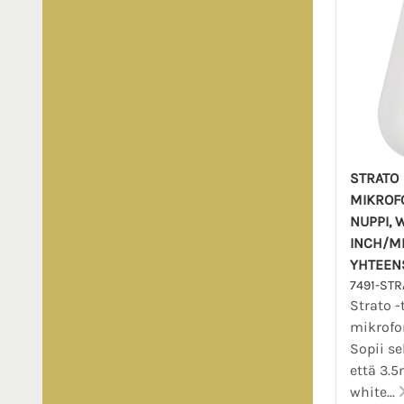
STRATO
MIKROF
NUPPI, 
INCH/M
YHTEEN
7491-ST
Strato -
mikrofon
Sopii se
että 3.5
white...