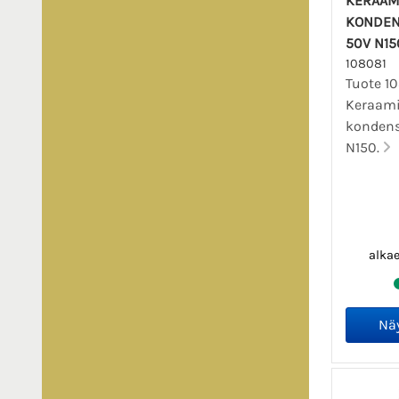
KERAAM
KONDEN
50V N15
108081
Tuote 10
Keraam
kondens
N150.
alka