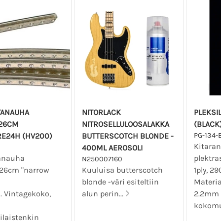
TANAUHA
NITORLACK
PLEKSIL
26CM
NITROSELLULOOSALAKKA
(BLACK)
RE24H (HV200)
BUTTERSCOTCH BLONDE -
PG-134-
Kitaran
400ML AEROSOLI
anauha
plektra
N250007160
26cm "narrow
Kuuluisa butterscotch
1ply, 
blonde -väri esiteltiin
Materi
. Vintagekoko,
alun perin...
2.2mm 
kokomu
laistenkin