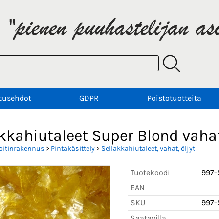
tusehdot
GDPR
Poistotuotteita
kkahiutaleet Super Blond vaha
oitinrakennus
>
Pintakäsittely
>
Sellakkahiutaleet, vahat, öljyt
Tuotekoodi
997-
EAN
SKU
997-
Saatavilla