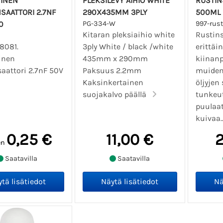
INEN
PLEKSILEVY AIHIO WHITE
RUSTINS
SAATTORI 2.7NF
290X435MM 3PLY
500ML
0
PG-334-W
997-rus
Kitaran pleksiaihio white
Rustins
8081.
3ply White / black /white
erittäi
inen
435mm x 290mm
kiinanp
aattori 2.7nF 50V
Paksuus 2.2mm
muiden
Kaksinkertainen
öljyjen 
suojakalvo päällä
tunkeu
puulaat
kuivaa.
0,25 €
11,00 €
2
en
Saatavilla
Saatavilla