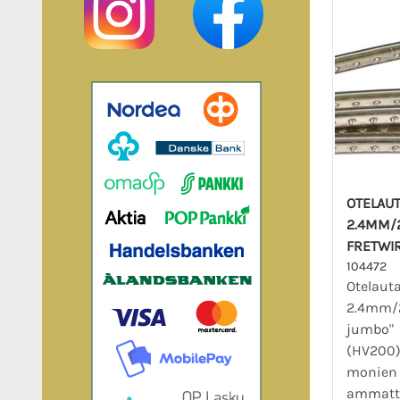
OTELAU
2.4MM/
FRETWI
104472
Otelaut
2.4mm/
jumbo"
(HV200)
monien
ammatti