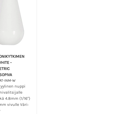
ONIKYTKIMEN
WHITE -
ETRIC
SOPIVA
RAT-INM-W
tyylinen nuppi
ivalitsijalle
kä 4.8mm (1/16")
mm vivulle Väri: