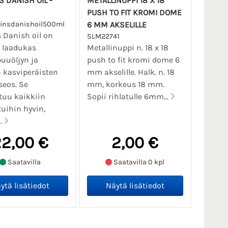
 DANISH OIL -
METALLINUPPI 18 X 18
PUSH TO FIT KROMI DOME
tinsdanishoil500ml
6 MM AKSELILLE
 Danish oil on
SLM22741
n laadukas
Metallinuppi n. 18 x 18
uuöljyn ja
push to fit kromi dome 6
 kasviperäisten
mm akselille. Halk. n. 18
seos. Se
mm, korkeus 18 mm.
tuu kaikkiin
Sopii rihlatulle 6mm...
uihin hyvin,
..
2,00 €
2,00 €
Saatavilla
Saatavilla 0 kpl