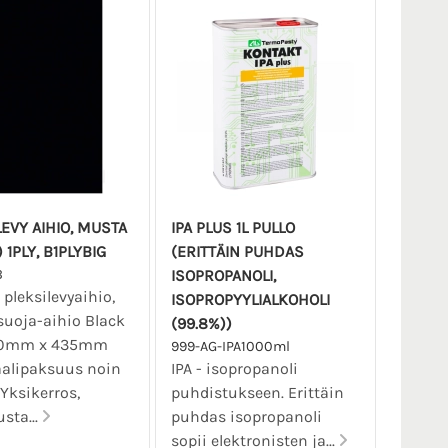
EVY AIHIO, MUSTA
IPA PLUS 1L PULLO
 1PLY, B1PLYBIG
(ERITTÄIN PUHDAS
B
ISOPROPANOLI,
 pleksilevyaihio,
ISOPROPYYLIALKOHOLI
suoja-aihio Black
(99.8%))
290mm x 435mm
999-AG-IPA1000ml
aalipaksuus noin
IPA - isopropanoli
Yksikerros,
puhdistukseen. Erittäin
sta...
puhdas isopropanoli
sopii elektronisten ja...