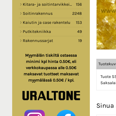
Kitara- ja soitintarvikkeita
156
Soitinrakennus
2248
Kaiutin ja case rakentelu
153
Putkitekniikka
49
Rakennussarjat
19
Myymälän tiskiltä ostaessa
minimi kpl hinta 0.50€, eli
Tuoteku
verkkokaupassa alle 0.50€
maksavat tuotteet maksavat
Tuote S
myymälässä 0.50€ / kpl.
Saksala
Sinua 