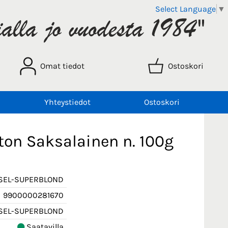
Select Language
▼
Omat tiedot
Ostoskori
Yhteystiedot
Ostoskori
ton Saksalainen n. 100g
SEL-SUPERBLOND
9900000281670
SEL-SUPERBLOND
Saatavilla