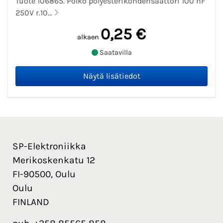
Tuote 106865. Polko polyesterikondensaattori 100 nF
250V r.10...
0,25 €
alkaen
Saatavilla
SP-Elektroniikka
Merikoskenkatu 12
FI-90500, Oulu
Oulu
FINLAND