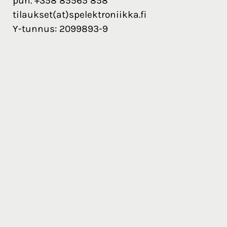
puh. +358 85565 858
tilaukset(at)spelektroniikka.fi
Y-tunnus: 2099893-9