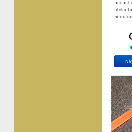
heijasta
otelauta
punainen