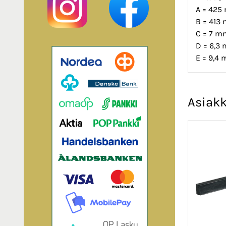
A = 42
B = 413
C = 7 m
D = 6,3
E = 9,4
Asiakk