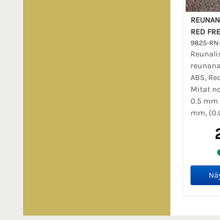
REUNAN
RED FR
9825-RN
Reunal
reunana
ABS, Re
Mitat no
0.5 mm 
mm, (0.