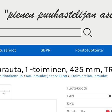
tusehdot
GDPR
Poistotuotteita
arauta, 1 -toiminen, 425 mm, 
oitinrakennus
>
Kaularaudat ja tarvikkeet
>
1-toimiset kaularaudat
Tuotekoodi
EAN
0
SKU
Saatavilla
S