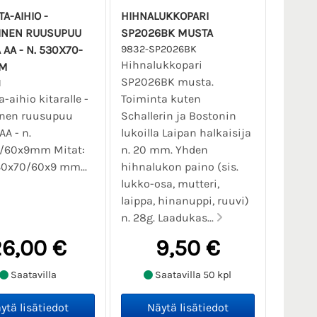
A-AIHIO -
HIHNALUKKOPARI
AINEN RUUSUPUU
SP2026BK MUSTA
AA - N. 530X70-
9832-SP2026BK
Hihnalukkopari
M
SP2026BK musta.
1
-aihio kitaralle -
Toiminta kuten
inen ruusupuu
Schallerin ja Bostonin
AA - n.
lukoilla Laipan halkaisija
/60x9mm Mitat:
n. 20 mm. Yhden
30x70/60x9 mm...
hihnalukon paino (sis.
lukko-osa, mutteri,
laippa, hinanuppi, ruuvi)
n. 28g. Laadukas...
6,00 €
9,50 €
Saatavilla
Saatavilla 50 kpl