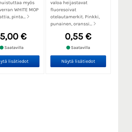
uistuttaa myös
valoa heijastavat
 verran WHITE MOP
fluoresoivat
ttia, pinta...
otelautamerkit. Pinkki,
punainen, oranssi...
15,00 €
0,55 €
Saatavilla
Saatavilla