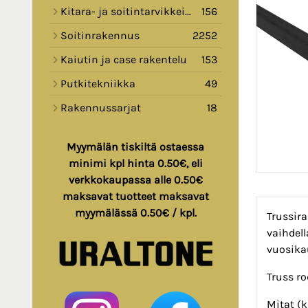
Kitara- ja soitintarvikkeita
156
Soitinrakennus
2252
Kaiutin ja case rakentelu
153
Putkitekniikka
49
Rakennussarjat
18
Myymälän tiskiltä ostaessa
minimi kpl hinta 0.50€, eli
verkkokaupassa alle 0.50€
maksavat tuotteet maksavat
myymälässä 0.50€ / kpl.
Trussira
vaihdel
vuosika
Truss r
Mitat (