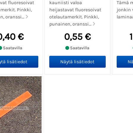
vat fluoresoivat
kauniisti valoa
Tämä m
merkit. Pinkki,
heijastavat fluoresoivat
jonkin
, oranssi...
otelautamerkit. Pinkki,
laminaa
punainen, oranssi...
0,40 €
0,55 €
Saatavilla
Saatavilla