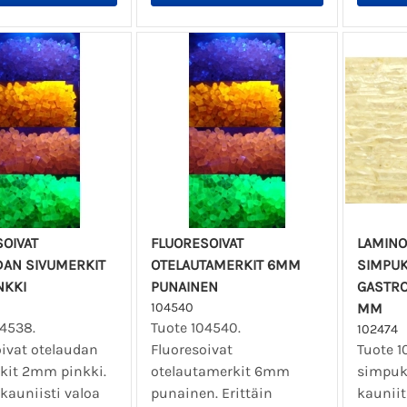
OIVAT
FLUORESOIVAT
LAMINO
DAN SIVUMERKIT
OTELAUTAMERKIT 6MM
SIMPUK
NKKI
PUNAINEN
GASTRO
104540
MM
04538.
Tuote 104540.
102474
oivat otelaudan
Fluoresoivat
Tuote 1
kit 2mm pinkki.
otelautamerkit 6mm
simpukk
 kauniisti valoa
punainen. Erittäin
kauniit