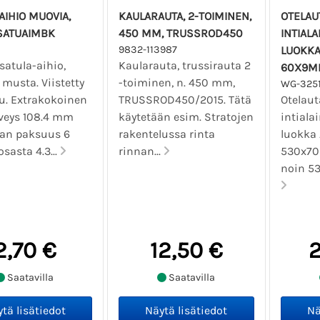
AIHIO MUOVIA,
KAULARAUTA, 2-TOIMINEN,
OTELAUT
SATUAIMBK
450 MM, TRUSSROD450
INTIAL
9832-113987
LUOKKA 
satula-aihio,
Kaularauta, trussirauta 2
60X9M
musta. Viistetty
-toiminen, n. 450 mm,
WG-325
u. Extrakokoinen
TRUSSROD450/2015. Tätä
Otelauta
eveys 108.4 mm
käytetään esim. Stratojen
intiala
an paksuus 6
rakentelussa rinta
luokka 
sasta 4.3...
rinnan...
530x70
noin 5
2,70 €
12,50 €
2
Saatavilla
Saatavilla