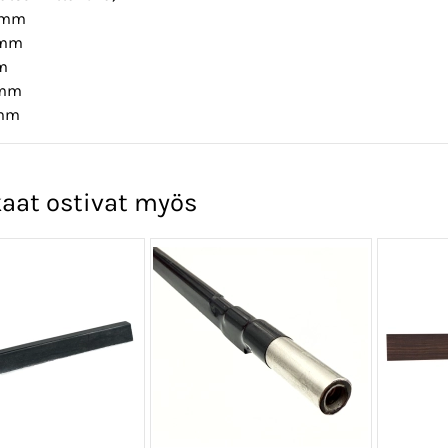
5 mm
 mm
m
 mm
 mm
aat ostivat myös