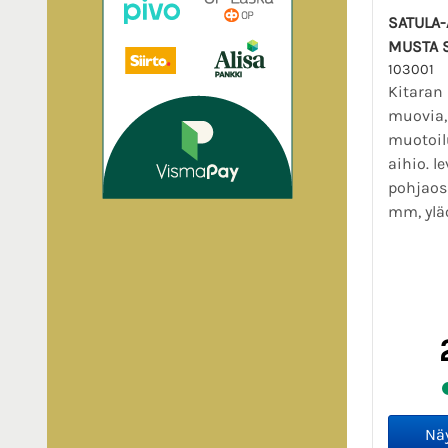
SATULA-
MUSTA 
103001
Kitaran 
muovia, 
muotoil
aihio. l
pohjaos
mm, yläo