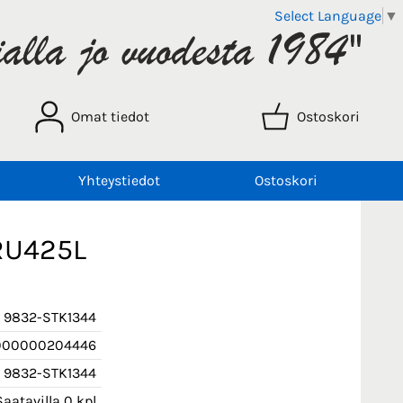
Select Language
▼
Omat tiedot
Ostoskori
Yhteystiedot
Ostoskori
TRU425L
9832-STK1344
000000204446
9832-STK1344
aatavilla 0 kpl