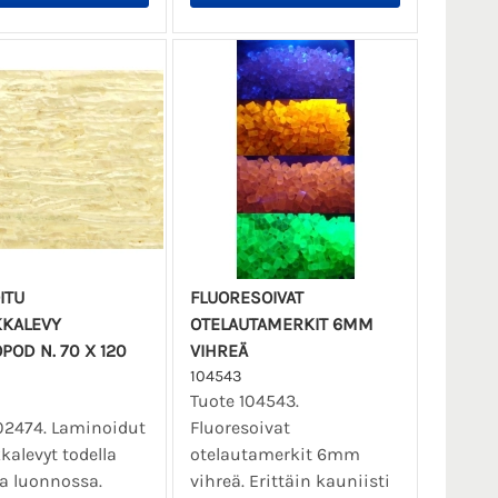
ITU
FLUORESOIVAT
KALEVY
OTELAUTAMERKIT 6MM
POD N. 70 X 120
VIHREÄ
104543
Tuote 104543.
02474. Laminoidut
Fluoresoivat
alevyt todella
otelautamerkit 6mm
a luonnossa.
vihreä. Erittäin kauniisti