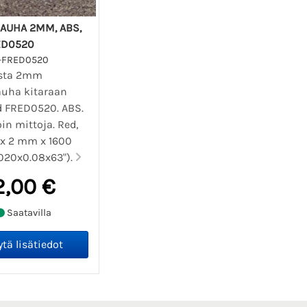
AUHA 2MM, ABS,
ED0520
-FRED0520
ista 2mm
uha kitaraan
d FRED0520. ABS.
in mittoja. Red,
x 2 mm x 1600
020x0.08x63").
2,00 €
Saatavilla