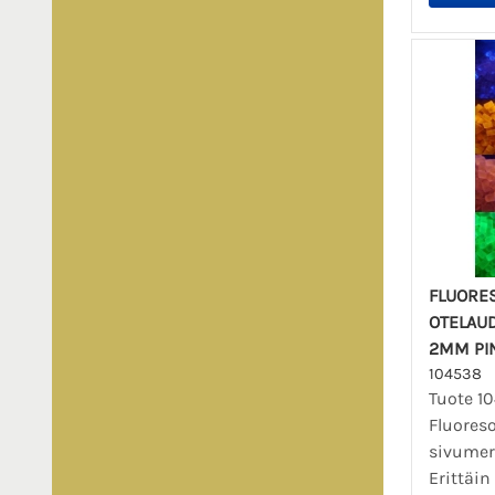
FLUORES
OTELAU
2MM PI
104538
Tuote 1
Fluores
sivumer
Erittäin