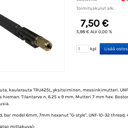
Toimituskulut alk.
7,50 €
5,98 € ALV 0,00 %
kpl
uta, kaularauta TRU425L, yksitoiminen, messinkimutteri. UNF-
la hieman. Tilantarve n. 6.25 x 9 mm. Mutteri 7 mm hex. Bos
usia.
od, bar model 6mm, 7mm hexanut "G-style", UNF-10-32 thread, 
katso mittakuva):