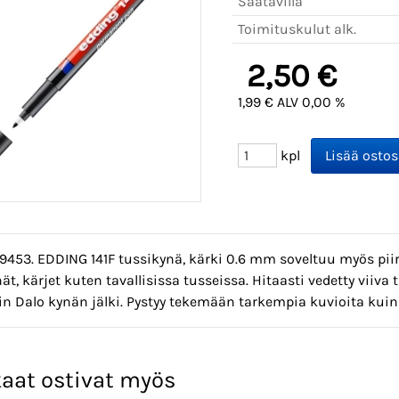
Saatavilla
Toimituskulut alk.
2,50 €
1,99 € ALV 0,00 %
kpl
09453. EDDING 141F tussikynä, kärki 0.6 mm soveltuu myös pi
ät, kärjet kuten tavallisissa tusseissa. Hitaasti vedetty viiv
uin Dalo kynän jälki. Pystyy tekemään tarkempia kuvioita kuin
aat ostivat myös