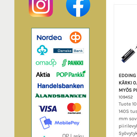
EDDING 
KÄRKI 0
MYÖS PI
109452
Tuote 1
140S tus
mm sov
piirile
Syövytyk