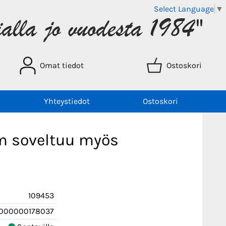
Select Language
▼
Omat tiedot
Ostoskori
Yhteystiedot
Ostoskori
mm soveltuu myös
109453
000000178037