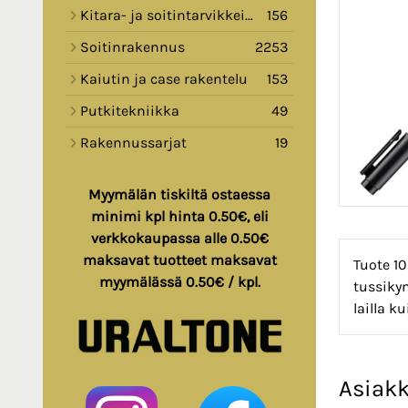
Kitara- ja soitintarvikkeita
156
Soitinrakennus
2253
Kaiutin ja case rakentelu
153
Putkitekniikka
49
Rakennussarjat
19
Myymälän tiskiltä ostaessa
minimi kpl hinta 0.50€, eli
verkkokaupassa alle 0.50€
maksavat tuotteet maksavat
Tuote 1
myymälässä 0.50€ / kpl.
tussikyn
lailla k
Asiakk