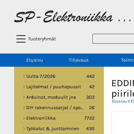
Tuoteryhmät
Etusivu
Tiliavaus
Toimi
Uutta 7/2026
442
EDDI
Lajitelmat / puuhapussit
42
piir
Arduinot, moduulit jne
303
Etusivu
>
E
DIY rakennussarjat / opetussarjat
26
Elektroniikka
7722
Työkalut & juottaminen
430