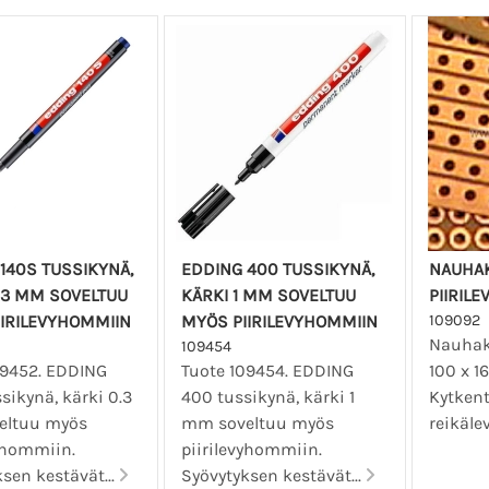
140S TUSSIKYNÄ,
EDDING 400 TUSSIKYNÄ,
NAUHAK
.3 MM SOVELTUU
KÄRKI 1 MM SOVELTUU
PIIRILE
IRILEVYHOMMIIN
MYÖS PIIRILEVYHOMMIIN
109092
Nauhaku
109454
09452. EDDING
Tuote 109454. EDDING
100 x 1
sikynä, kärki 0.3
400 tussikynä, kärki 1
Kytkent
eltuu myös
mm soveltuu myös
reikäle
vyhommiin.
piirilevyhommiin.
sen kestävät...
Syövytyksen kestävät...