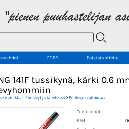
tusehdot
GDPR
Poistotuotteita
NG 141F tussikynä, kärki 0.6 
ilevyhommiin
lektroniikka
>
Piirilevyt ja tarvikkeet
>
Piirilevyn valmistus
Tuotekoodi
EAN
0