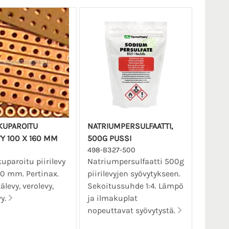
UPAROITU
NATRIUMPERSULFAATTI,
VY 100 X 160 MM
500G PUSSI
498-B327-500
paroitu piirilevy
Natriumpersulfaatti 500g
60 mm. Pertinax.
piirilevyjen syövytykseen.
älevy, verolevy,
Sekoitussuhde 1:4. Lämpö
vy.
ja ilmakuplat
nopeuttavat syövytystä.