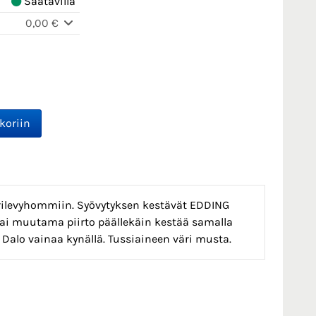
Saatavilla
0,00 €
irilevyhommiin. Syövytyksen kestävät EDDING
a tai muutama piirto päällekäin kestää samalla
 Dalo vainaa kynällä. Tussiaineen väri musta.