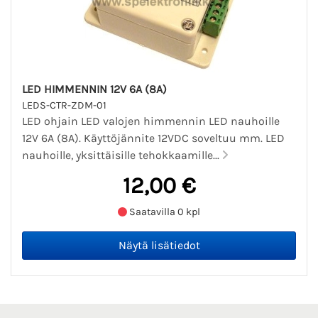
LED HIMMENNIN 12V 6A (8A)
LEDS-CTR-ZDM-01
LED ohjain LED valojen himmennin LED nauhoille
12V 6A (8A). Käyttöjännite 12VDC soveltuu mm. LED
nauhoille, yksittäisille tehokkaamille...
12,00 €
Saatavilla 0 kpl