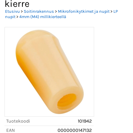
kierre
Etusivu
>
Soitinrakennus
>
Mikrofonikytkimet ja nupit
>
LP
nupit
>
4mm (M4) millikierteellä
Tuotekoodi
101942
EAN
0000000147132