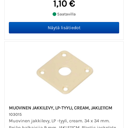
1,10 €
Saatavilla
MUOVINEN JAKKILEVY, LP-TYYLI, CREAM, JAKLE11CM
103015
Muovinen jakkilevy, LP -tyyli, cream. 34 x 34 mm.
Reiän halkaisija 9 mm. JAKLE11CM. Plastic jackplate.