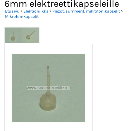
6mm elektreettikapseleille
Etusivu
>
Elektroniikka
>
Piezot, summerit, mikrofonikapselit
>
Mikrofonikapselit