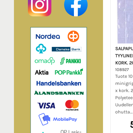
SALPAPU
TYYLINE
KORK. 
108927
Tuote 1
minigrip
x kork.
Polyete
Uudelle
ohutta..