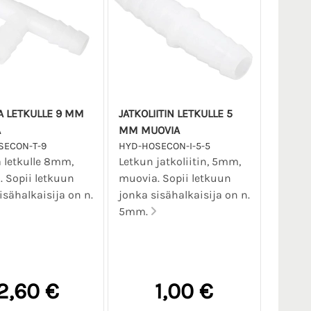
A LETKULLE 9 MM
JATKOLIITIN LETKULLE 5
A
MM MUOVIA
SECON-T-9
HYD-HOSECON-I-5-5
 letkulle 8mm,
Letkun jatkoliitin, 5mm,
 Sopii letkuun
muovia. Sopii letkuun
isähalkaisija on n.
jonka sisähalkaisija on n.
5mm.
2,60 €
1,00 €