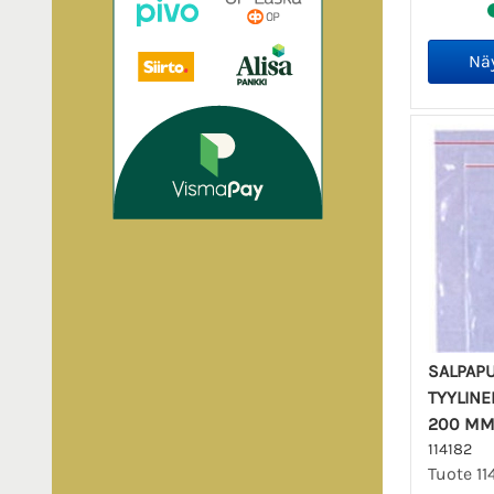
SALPAPU
TYYLINE
200 MM
114182
Tuote 11