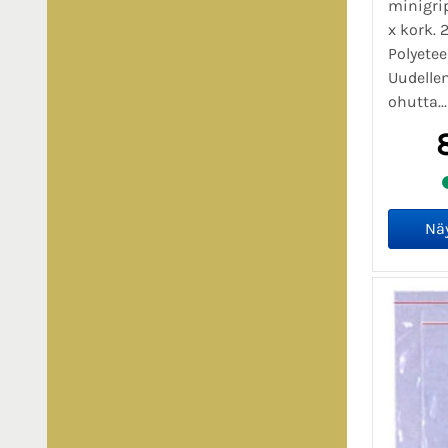
minigrip
x kork.
Polyete
Uudelle
ohutta..