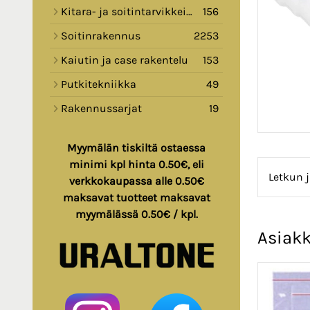
Kitara- ja soitintarvikkeita
156
Soitinrakennus
2253
Kaiutin ja case rakentelu
153
Putkitekniikka
49
Rakennussarjat
19
Myymälän tiskiltä ostaessa
minimi kpl hinta 0.50€, eli
Letkun j
verkkokaupassa alle 0.50€
maksavat tuotteet maksavat
myymälässä 0.50€ / kpl.
Asiakk