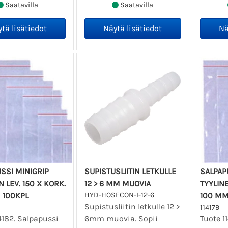
Saatavilla
Saatavilla
SSI MINIGRIP
SUPISTUSLIITIN LETKULLE
SALPAP
N LEV. 150 X KORK.
12 > 6 MM MUOVIA
TYYLINE
 100KPL
HYD-HOSECON-I-12-6
100 MM
Supistusliitin letkulle 12 >
114179
4182. Salpapussi
6mm muovia. Sopii
Tuote 1