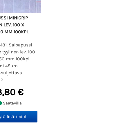
SSI MINIGRIP
N LEV. 100 X
50 MM 100KPL
4181. Salpapussi
 tyylinen lev. 100
150 mm 100kpl.
eni 45um.
nsuljettava
.
3,80 €
Saatavilla