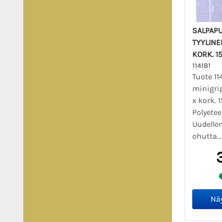
SALPAPU
TYYLINE
KORK. 1
114181
Tuote 11
minigrip
x kork. 
Polyete
Uudelle
ohutta..