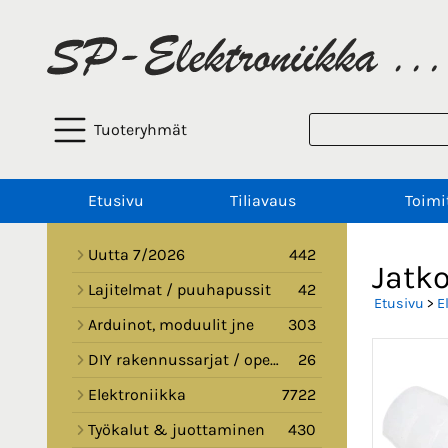
Tuoteryhmät
Etusivu
Tiliavaus
Toimi
Uutta 7/2026
442
Jatko
Lajitelmat / puuhapussit
42
Etusivu
>
E
Arduinot, moduulit jne
303
DIY rakennussarjat / opetussarjat
26
Elektroniikka
7722
Työkalut & juottaminen
430