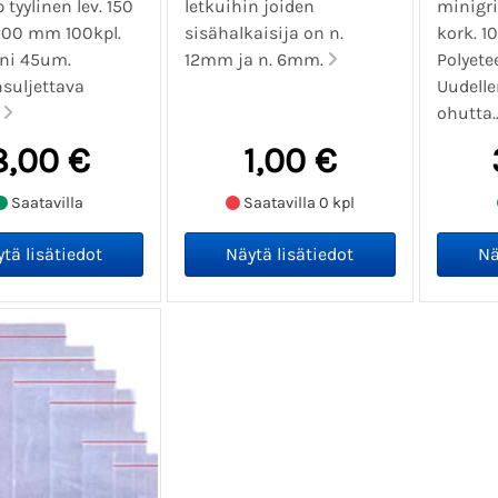
 tyylinen lev. 150
letkuihin joiden
minigrip
 200 mm 100kpl.
sisähalkaisija on n.
kork. 1
eni 45um.
12mm ja n. 6mm.
Polyete
nsuljettava
Uudelle
.
ohutta.
8,00 €
1,00 €
Saatavilla
Saatavilla 0 kpl