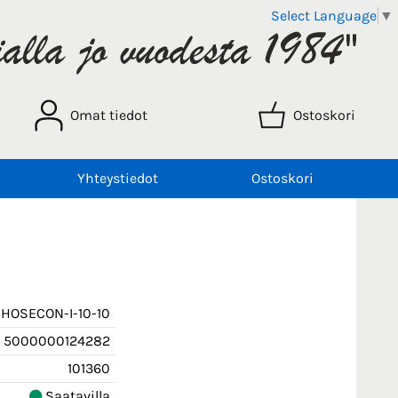
Select Language
▼
Omat tiedot
Ostoskori
Yhteystiedot
Ostoskori
HOSECON-I-10-10
5000000124282
101360
Saatavilla