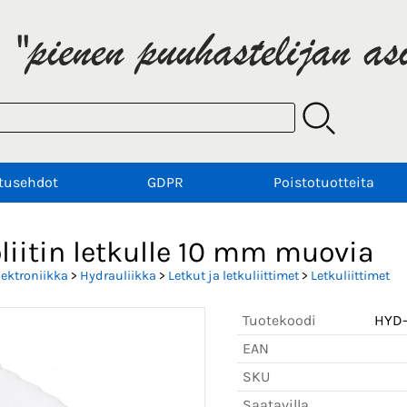
tusehdot
GDPR
Poistotuotteita
liitin letkulle 10 mm muovia
lektroniikka
>
Hydrauliikka
>
Letkut ja letkuliittimet
>
Letkuliittimet
Tuotekoodi
HYD-
EAN
SKU
Saatavilla