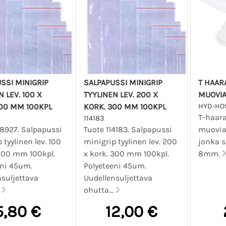
SSI MINIGRIP
SALPAPUSSI MINIGRIP
T HAAR
N LEV. 100 X
TYYLINEN LEV. 200 X
MUOVI
200 MM 100KPL
KORK. 300 MM 100KPL
HYD-HO
T-haara
114183
08927. Salpapussi
Tuote 114183. Salpapussi
muovia.
 tyylinen lev. 100
minigrip tyylinen lev. 200
jonka s
 200 mm 100kpl.
x kork. 300 mm 100kpl.
8mm.
eni 45um.
Polyeteeni 45um.
nsuljettava
Uudellensuljettava
.
ohutta...
5,80 €
12,00 €