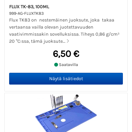
FLUX TK-83, 100ML
999-AG-FLUXTK83
Flux TK83 on nestemäinen juoksute, joka takaa
vertaansa vailla olevan juotettavuuden
vaativimmissakin sovelluksissa. Tiheys 0,86 g/cm³
20 °C:ssa, tämä juoksute...
6,50 €
Saatavilla