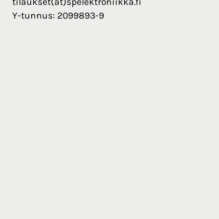
tilaukset(at)spelektroniikka.fi
Y-tunnus: 2099893-9