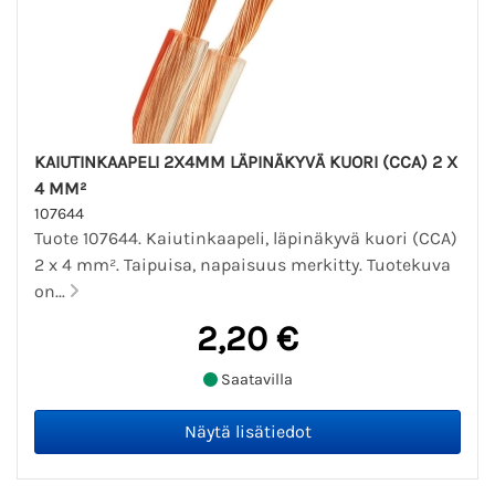
KAIUTINKAAPELI 2X4MM LÄPINÄKYVÄ KUORI (CCA) 2 X
4 MM²
107644
Tuote 107644. Kaiutinkaapeli, läpinäkyvä kuori (CCA)
2 x 4 mm². Taipuisa, napaisuus merkitty. Tuotekuva
on...
2,20 €
Saatavilla