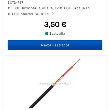
SXT24767
XT-60H liitinpari suojalla, 1 x XT60H uros ja 1 x
XT60H naaras. Suurille...
3,50 €
Saatavilla