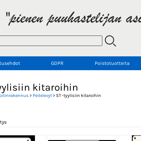
tusehdot
GDPR
Poistotuotteita
yylisiin kitaroihin
oitinrakennus
>
Peitelevyt
> ST -tyylisiin kitaroihin
tys