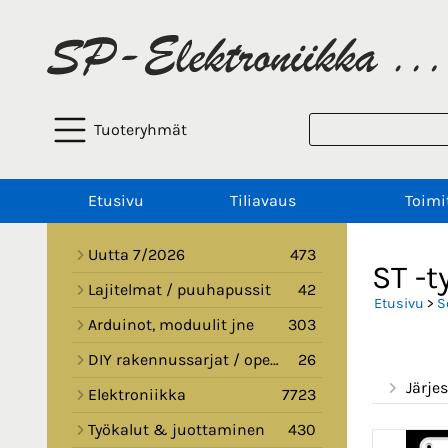
Tuoteryhmät
Etusivu
Tiliavaus
Toimi
Uutta 7/2026
473
ST -t
Lajitelmat / puuhapussit
42
Etusivu
>
S
Arduinot, moduulit jne
303
DIY rakennussarjat / opetussarjat
26
Järjes
Elektroniikka
7723
Työkalut & juottaminen
430