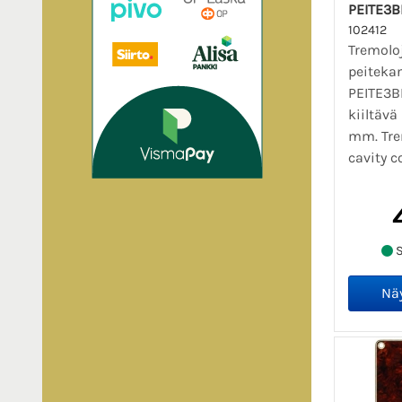
PEITE3B
102412
Tremolo
peitekan
PEITE3BK
kiiltävä
mm. Tre
cavity co
S