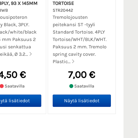
3PLY, 93 X 145MM
TORTOISE
-BWB
STR20442
jousipoteron
Tremolojousten
y Black, 3PLY.
peitekansi ST -tyyli
lack/white/black
Standard Tortoise. 4PLY
45 mm Paksuus 2
Tortoise/WHT/BLK/WHT.
si senkattua
Paksuus 2 mm. Tremolo
ikää, Ø 3.2...
spring cavity cover.
Plastic...
4,50 €
7,00 €
Saatavilla
Saatavilla