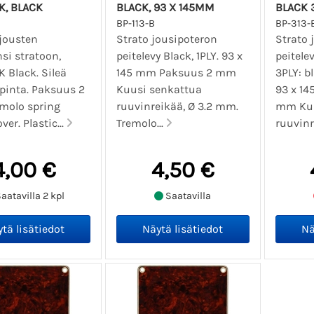
K, BLACK
BLACK, 93 X 145MM
BLACK 
BP-113-B
BP-313
jousten
Strato jousipoteron
Strato 
si stratoon,
peitelevy Black, 1PLY. 93 x
peitelev
 Black. Sileä
145 mm Paksuus 2 mm
3PLY: b
 pinta. Paksuus 2
Kuusi senkattua
93 x 1
molo spring
ruuvinreikää, Ø 3.2 mm.
mm Kuu
ver. Plastic...
Tremolo...
ruuvinre
4,00 €
4,50 €
aatavilla 2 kpl
Saatavilla