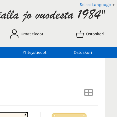
Select Language
▼
Omat tiedot
Ostoskori
Yhteystiedot
Ostoskori