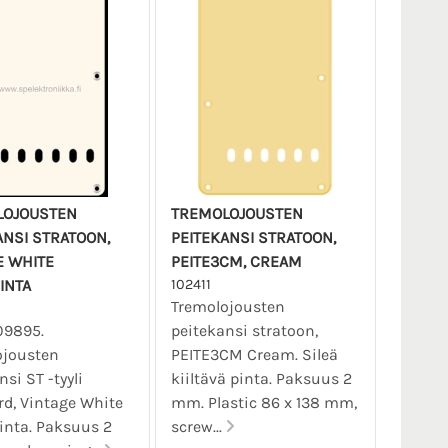
LOJOUSTEN
TREMOLOJOUSTEN
ANSI STRATOON,
PEITEKANSI STRATOON,
E WHITE
PEITE3CM, CREAM
INTA
102411
Tremolojousten
09895.
peitekansi stratoon,
ojousten
PEITE3CM Cream. Sileä
si ST -tyyli
kiiltävä pinta. Paksuus 2
d, Vintage White
mm. Plastic 86 x 138 mm,
inta. Paksuus 2
screw...