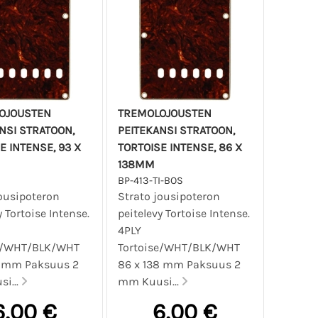
OJOUSTEN
TREMOLOJOUSTEN
NSI STRATOON,
PEITEKANSI STRATOON,
E INTENSE, 93 X
TORTOISE INTENSE, 86 X
138MM
BP-413-TI-BOS
jousipoteron
Strato jousipoteron
y Tortoise Intense.
peitelevy Tortoise Intense.
4PLY
se/WHT/BLK/WHT
Tortoise/WHT/BLK/WHT
5 mm Paksuus 2
86 x 138 mm Paksuus 2
i...
mm Kuusi...
6,00 €
6,00 €