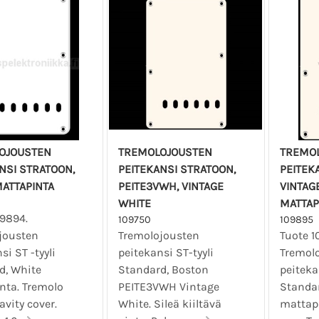
OJOUSTEN
TREMOLOJOUSTEN
TREMO
NSI STRATOON,
PEITEKANSI STRATOON,
PEITEK
ATTAPINTA
PEITE3VWH, VINTAGE
VINTAG
WHITE
MATTAP
09894.
109750
109895
jousten
Tremolojousten
Tuote 1
si ST -tyyli
peitekansi ST-tyyli
Tremol
d, White
Standard, Boston
peitekan
nta. Tremolo
PEITE3VWH Vintage
Standar
avity cover.
White. Sileä kiiltävä
mattap