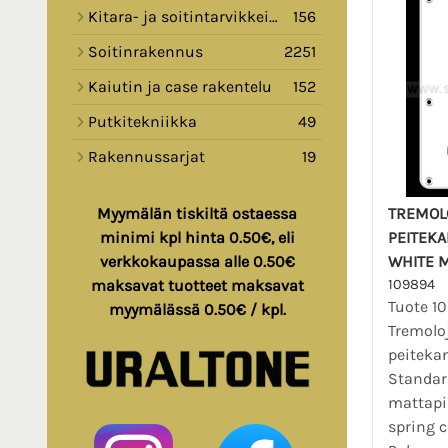
Kitara- ja soitintarvikkeita
156
Soitinrakennus
2251
Kaiutin ja case rakentelu
152
Putkitekniikka
49
Rakennussarjat
19
TREMOL
Myymälän tiskiltä ostaessa
PEITEKA
minimi kpl hinta 0.50€, eli
WHITE M
verkkokaupassa alle 0.50€
109894
maksavat tuotteet maksavat
Tuote 1
myymälässä 0.50€ / kpl.
Tremolo
peitekan
Standar
mattapi
spring c