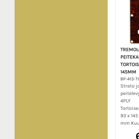
TREMOL
PEITEKA
TORTOIS
145MM
BP-413-TI
Strato 
peitelev
4PLY
Tortoi
93 x 14
mm Kuus