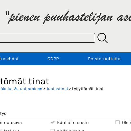
tusehdot
GDPR
Poistotuotteita
ttömät tinat
yökalut & juottaminen
>
Juotostinat
> Lyijyttömät tinat
tys
i nouseva
Edullisin ensin
Olet