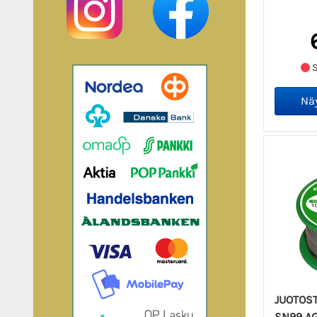
S
JUOTOST
SN99 AG0