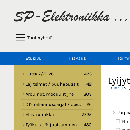
Tuoteryhmät
Etusivu
Tiliavaus
Toimi
Uutta 7/2026
473
Lyijy
Lajitelmat / puuhapussit
42
Etusivu
>
T
Arduinot, moduulit jne
303
DIY rakennussarjat / opetussarjat
26
Järjes
Elektroniikka
7725
Nim
Työkalut & juottaminen
430