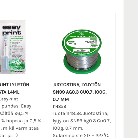
INT LYIJYTÖN
JUOTOSTINA, LYIJYTÖN
TA 1.4ML
SN99 AG0.3 CU0.7, 100G,
EasyPrint
0.7 MM
n puhdas: Easy
114858
isältää 96,5 %
Tuote 114858. Juotostina,
3 % hopeaa ja 0,5 %
lyijytön SN99 Ag0.3 Cu0.7,
, mikä varmistaa
100g, 0.7 mm.
at ja...
Sulamispiste 217 – 227°C.