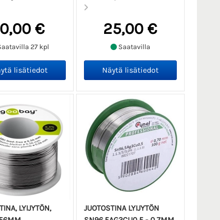
10,00 €
25,00 €
aatavilla 27 kpl
Saatavilla
INA, LYIJYTÖN,
JUOTOSTINA LYIJYTÖN
.56MM
SN96,5AG3CU0,5 - 0.7MM