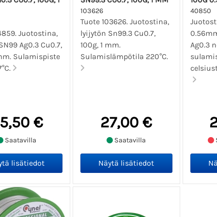
103626
40850
Tuote 103626. Juotostina,
Juotosti
4859. Juotostina,
lyijytön Sn99.3 Cu0.7,
0.56mm
 SN99 Ag0.3 Cu0.7,
100g, 1 mm.
Ag0.3 n
 mm. Sulamispiste
Sulamislämpötila 220°C.
sulamis
7°C.
celsiust
5,50 €
27,00 €
2
Saatavilla
Saatavilla