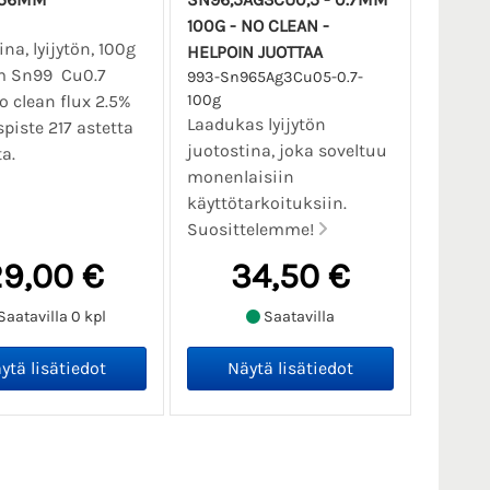
100G - NO CLEAN -
na, lyijytön, 100g
HELPOIN JUOTTAA
 Sn99 Cu0.7
993-Sn965Ag3Cu05-0.7-
o clean flux 2.5%
100g
Laadukas lyijytön
piste 217 astetta
juotostina, joka soveltuu
a.
monenlaisiin
käyttötarkoituksiin.
Suosittelemme!
9,00 €
34,50 €
Saatavilla 0 kpl
Saatavilla