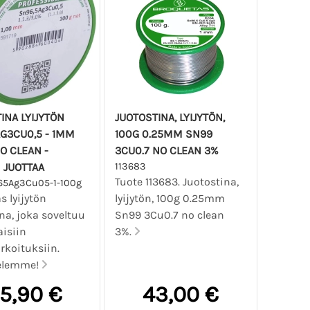
INA LYIJYTÖN
JUOTOSTINA, LYIJYTÖN,
G3CU0,5 - 1MM
100G 0.25MM SN99
NO CLEAN -
3CU0.7 NO CLEAN 3%
 JUOTTAA
113683
Tuote 113683. Juotostina,
65Ag3Cu05-1-100g
 lyijytön
lyijytön, 100g 0.25mm
na, joka soveltuu
Sn99 3Cu0.7 no clean
isiin
3%.
rkoituksiin.
elemme!
5,90 €
43,00 €