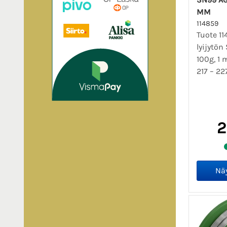
MM
114859
Tuote 11
lyijytön
100g, 1
217 – 22
2