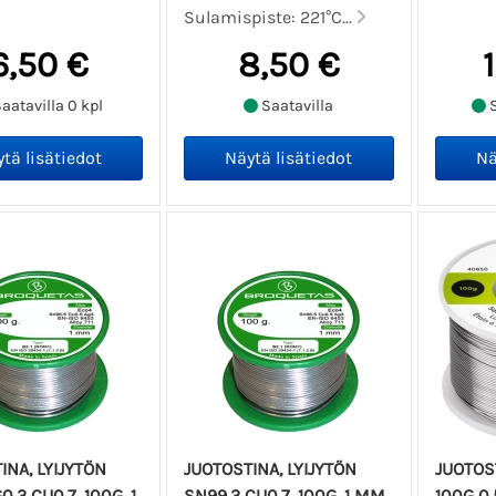
Sulamispiste: 221°C...
6,50 €
8,50 €
aatavilla 0 kpl
Saatavilla
S
INA, LYIJYTÖN
JUOTOSTINA, LYIJYTÖN
JUOTOST
.3 CU0.7, 100G, 1
SN99.3 CU0.7, 100G, 1 MM
100G 0