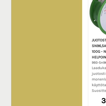
JUOTOST
SN96,5A
100G - 
HELPOIN
993-Sn9
Laadukas
juotosti
monenla
käyttöta
Suositt
3