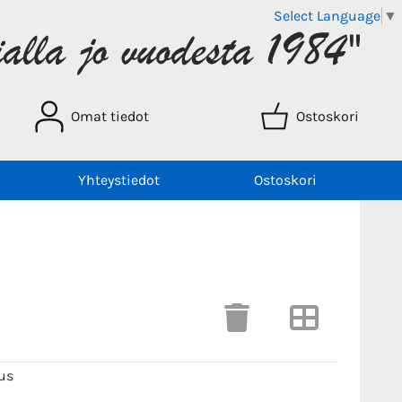
Select Language
▼
Omat tiedot
Ostoskori
Yhteystiedot
Ostoskori
us