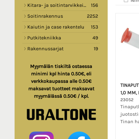
Nim
Kitara- ja soitintarvikkeita
156
Soitinrakennus
2252
Kaiutin ja case rakentelu
153
Putkitekniikka
49
Rakennussarjat
19
Myymälän tiskiltä ostaessa
minimi kpl hinta 0.50€, eli
verkkokaupassa alle 0.50€
TINAPUT
maksavat tuotteet maksavat
1,0 MM, 
myymälässä 0.50€ / kpl.
23052
Tinaputk
juotosti
Tinan hal