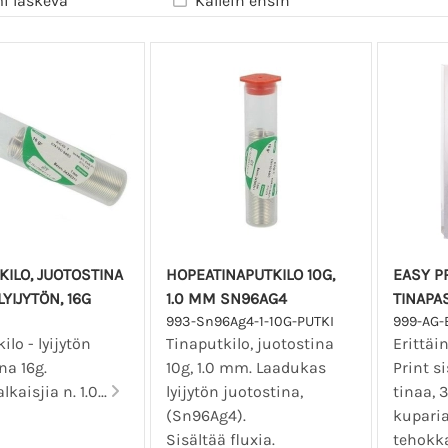
i laskeva
Kallein ensin
KILO, JUOTOSTINA
HOPEATINAPUTKILO 10G,
EASY PR
LYIJYTÖN, 16G
1.0 MM SN96AG4
TINAPAS
993-Sn96Ag4-1-10G-PUTKI
999-AG-
ilo - lyijytön
Tinaputkilo, juotostina
Erittäi
na 16g.
10g, 1.0 mm. Laadukas
Print s
kaisjia n. 1.0...
lyijytön juotostina,
tinaa, 
(Sn96Ag4).
kuparia
Sisältää fluxia.
tehokka