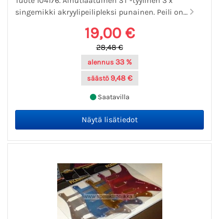
Tuote 104176. Ainutlaatuinen ST -tyylinen 3 x
singemikki akryylipeilipleksi punainen. Peili on...
19,00 €
28,48 €
33 %
alennus
9,48 €
säästö
Saatavilla