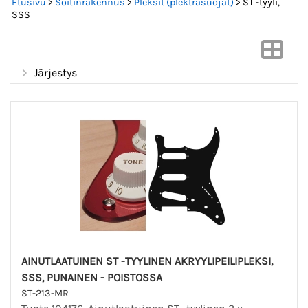
Etusivu
>
Soitinrakennus
>
Pleksit (plektrasuojat)
> ST -tyyli,
SSS
Järjestys
AINUTLAATUINEN ST -TYYLINEN AKRYYLIPEILIPLEKSI,
SSS, PUNAINEN - POISTOSSA
ST-213-MR