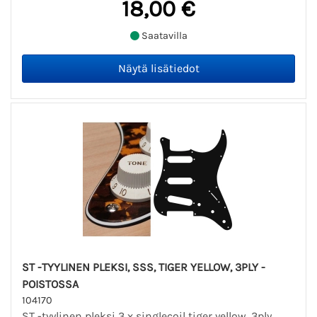
18,00 €
Saatavilla
ST -TYYLINEN PLEKSI, SSS, TIGER YELLOW, 3PLY -
POISTOSSA
104170
ST -tyylinen pleksi 3 x singlecoil tiger yellow. 3ply.