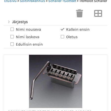
Etusivu
>
Soitinrakennus
>
Schaller -tuotteet
> Tremolot Schaller
Järjestys
Nimi nouseva
Kallein ensin
Nimi laskeva
Oletus
Edullisin ensin