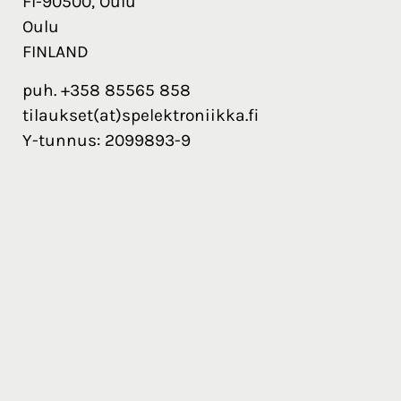
FI-90500, Oulu
Oulu
FINLAND
puh. +358 85565 858
tilaukset(at)spelektroniikka.fi
Y-tunnus: 2099893-9