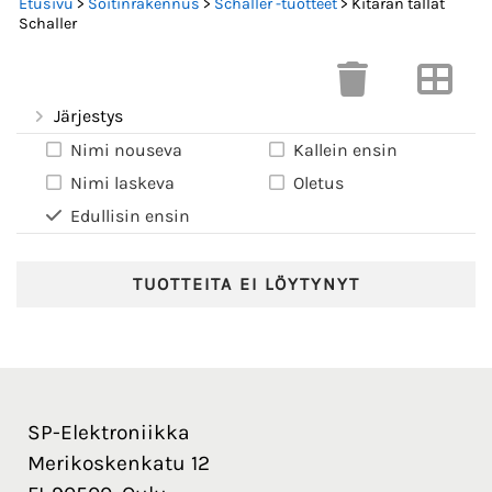
Etusivu
>
Soitinrakennus
>
Schaller -tuotteet
> Kitaran tallat
Schaller
Järjestys
Nimi nouseva
Kallein ensin
Nimi laskeva
Oletus
Edullisin ensin
TUOTTEITA EI LÖYTYNYT
SP-Elektroniikka
Merikoskenkatu 12