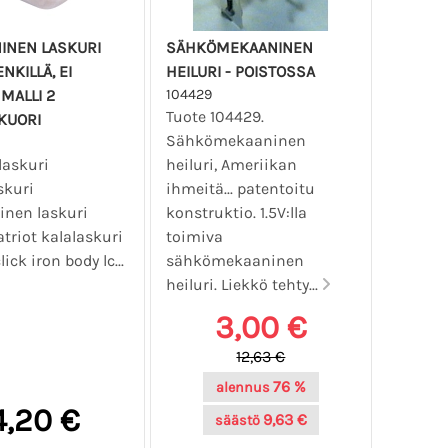
INEN LASKURI
SÄHKÖMEKAANINEN
NKILLÄ, EI
HEILURI - POISTOSSA
 MALLI 2
104429
Tuote 104429.
KUORI
Sähkömekaaninen
laskuri
heiluri, Ameriikan
skuri
ihmeitä... patentoitu
nen laskuri
konstruktio. 1.5V:lla
triot kalalaskuri
toimiva
lick iron body lc...
sähkömekaaninen
heiluri. Liekkö tehty...
3,00 €
12,63 €
76 %
alennus
4,20 €
9,63 €
säästö