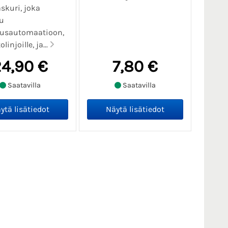
askuri, joka
u
uusautomaatioon,
linjoille, ja...
4,90 €
7,80 €
Saatavilla
Saatavilla