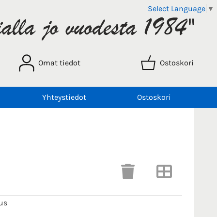
Select Language
▼
Omat tiedot
Ostoskori
Yhteystiedot
Ostoskori
us