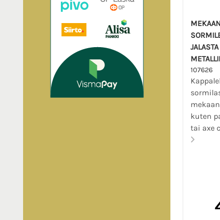
MEKAAN
SORMILE
JALASTA
METALLI
107626
Kappale
sormila
mekaani
kuten pa
tai axe c