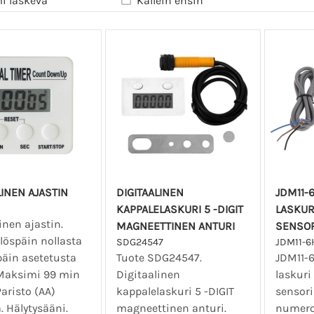
i laskeva
Kallein ensin
LINEN AJASTIN
DIGITAALINEN
JDM11-
KAPPALELASKURI 5 -DIGIT
LASKUR
inen ajastin.
MAGNEETTINEN ANTURI
SENSOR
löspäin nollasta
SDG24547
JDM11-6
päin asetetusta
Tuote SDG24547.
JDM11-6
 Maksimi 99 min
Digitaalinen
laskuri 
Paristo (AA)
kappalelaskuri 5 -DIGIT
sensori
 Hälytysääni.
magneettinen anturi.
numero