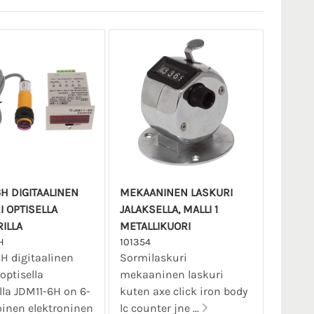
6H DIGITAALINEN
MEKAANINEN LASKURI
I OPTISELLA
JALAKSELLA, MALLI 1
ILLA
METALLIKUORI
H
101354
H digitaalinen
Sormilaskuri
optisella
mekaaninen laskuri
lla JDM11-6H on 6-
kuten axe click iron body
inen elektroninen
lc counter jne ...