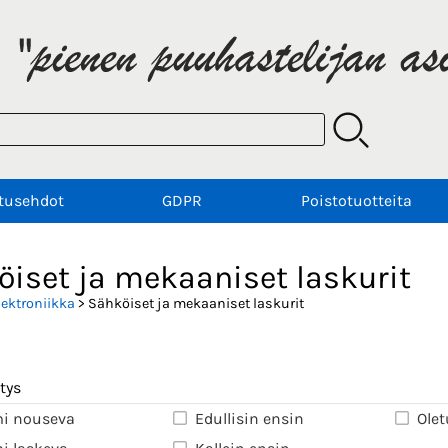
tusehdot
GDPR
Poistotuotteita
öiset ja mekaaniset laskurit
lektroniikka
> Sähköiset ja mekaaniset laskurit
tys
i nouseva
Edullisin ensin
Olet