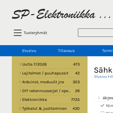
Tuoteryhmät
Etusivu
Tiliavaus
Toimi
Uutta 7/2026
473
Sähk
Lajitelmat / puuhapussit
42
Etusivu
>
E
Arduinot, moduulit jne
303
DIY rakennussarjat / opetussarjat
26
Järjes
Elektroniikka
7725
Nim
Työkalut & juottaminen
430