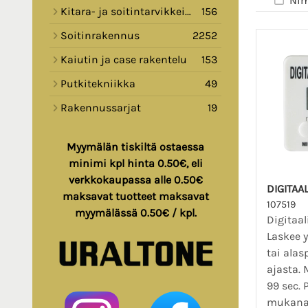
Nim
Kitara- ja soitintarvikkeita
156
Soitinrakennus
2252
Kaiutin ja case rakentelu
153
Putkitekniikka
49
Rakennussarjat
19
Myymälän tiskiltä ostaessa
minimi kpl hinta 0.50€, eli
verkkokaupassa alle 0.50€
DIGITAA
maksavat tuotteet maksavat
107519
myymälässä 0.50€ / kpl.
Digitaal
Laskee y
tai alas
ajasta.
99 sec. 
mukana.