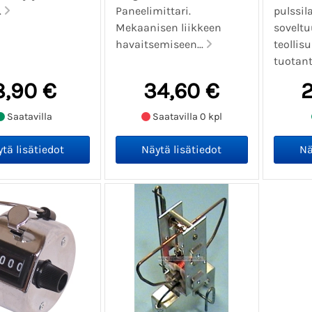
.
Paneelimittari.
pulssil
Mekaanisen liikkeen
soveltu
havaitsemiseen...
teollis
tuotanto
8,90 €
34,60 €
2
Saatavilla
Saatavilla 0 kpl