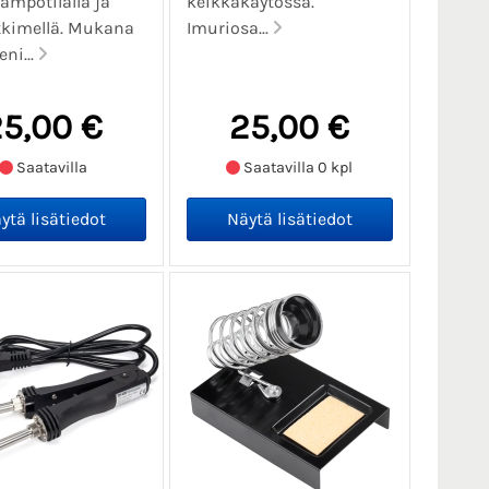
lämpötilalla ja
keikkakäytössä.
tkimellä. Mukana
Imuriosa...
eni...
5,00 €
25,00 €
Saatavilla
Saatavilla 0 kpl