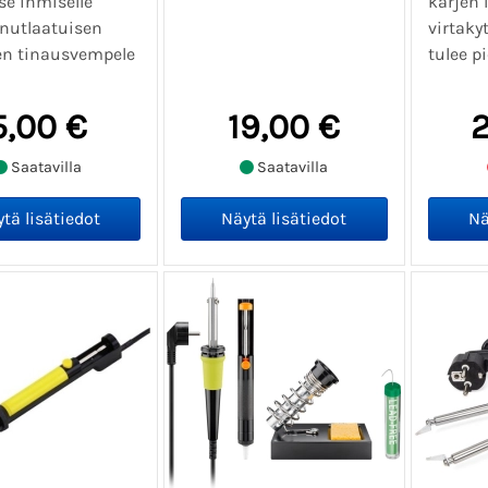
tse ihmiselle
kärjen 
inutlaatuisen
virtaky
nen tinausvempele
tulee pi
5,00 €
19,00 €
2
Saatavilla
Saatavilla