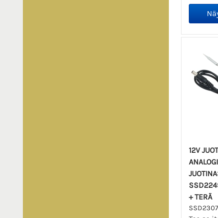
12V JUO
ANALOG
JUOTIN
SSD224
+ TERÄ
SSD230