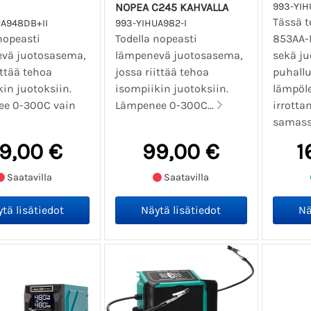
NOPEA C245 KAHVALLA
993-YIH
Tässä 
UA948DB+II
993-YIHUA982-I
nopeasti
Todella nopeasti
853AA-
vä juotosasema,
lämpenevä juotosasema,
sekä j
ittää tehoa
jossa riittää tehoa
puhall
kin juotoksiin.
isompiikin juotoksiin.
lämpöle
e 0-300C vain
Lämpenee 0-300C...
irrotta
samassa
9,00 €
99,00 €
1
Saatavilla
Saatavilla