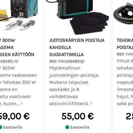
V 300W
JUOTOSKÄRYJEN POISTAJA
TEHOKA
ASEMA
KAHDELLA
POISTA
SEEN KÄYTTÖÖN
SUODATTIMELLA
993-YIH
YIHUA 
UA939D-IV
993-YIHUA948DQ1
V 300W
Pöytämallinen
tehoka
sema raskaaseen
juotoskäryjen poistaja.
poistaj
n Tehokas 300 W
Mukana taipuisat
nopeud
sema on
apukädet ja 8
ilmasta 
eltu vaativaan
vaihdettavaa
hajut, h
, kuten...
aktiivihiilifiltteriä.
sekä pie
59,00 €
55,00 €
2
Saatavilla
Saatavilla