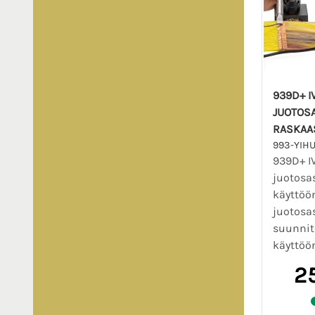
939D+ I
JUOTOS
RASKAA
993-YIH
939D+ I
juotosa
käyttöö
juotosa
suunnit
käyttöön
2