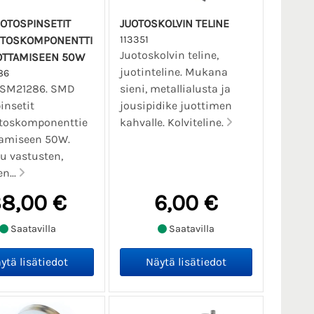
JUOTOSKOLVIN TELINE
IITOSKOMPONENTTI
113351
Juotoskolvin teline,
OTTAMISEEN 50W
juotinteline. Mukana
86
SSM21286. SMD
sieni, metallialusta ja
insetit
jousipidike juottimen
itoskomponenttie
kahvalle. Kolviteline.
tamiseen 50W.
u vastusten,
n...
8,00 €
6,00 €
Saatavilla
Saatavilla