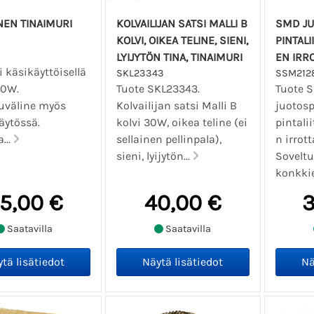
NEN TINAIMURI
KOLVAILIJAN SATSI MALLI B
SMD JUOTOSPINSETIT
KOLVI, OIKEA TELINE, SIENI,
PINTAL
LYIJYTÖN TINA, TINAIMURI
EN IRR
 käsikäyttöisellä
SKL23343
SSM212
30W.
Tuote SKL23343.
Tuote 
uväline myös
Kolvailijan satsi Malli B
juotosp
äytössä.
kolvi 30W, oikea teline (ei
pintali
...
sellainen pellinpala),
n irrot
sieni, lyijytön...
Soveltu
konkkie
5,00 €
40,00 €
3
Saatavilla
Saatavilla