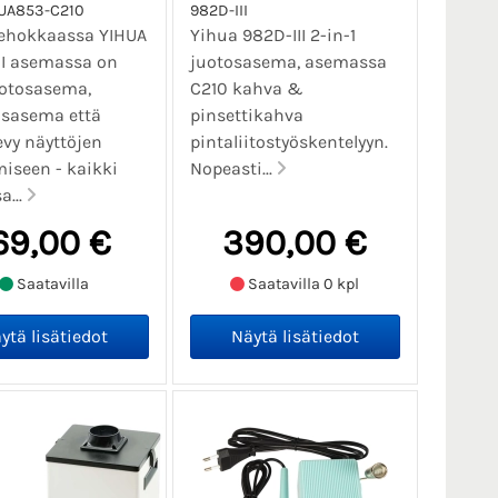
UA853-C210
982D-III
tehokkaassa YIHUA
Yihua 982D-III 2-in-1
II asemassa on
juotosasema, asemassa
uotosasema,
C210 kahva &
usasema että
pinsettikahva
vy näyttöjen
pintaliitostyöskentelyyn.
miseen - kaikki
Nopeasti...
...
69,00 €
390,00 €
Saatavilla
Saatavilla 0 kpl