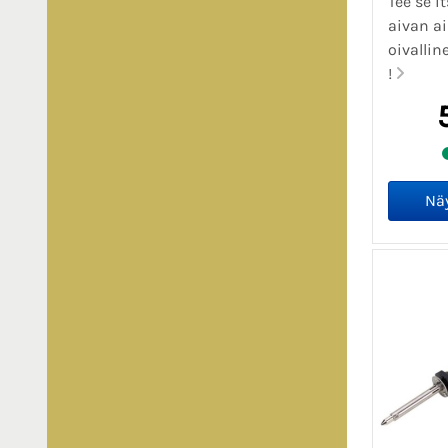
Tee se i
aivan a
oivalli
!