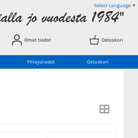
Select Language
▼
Omat tiedot
Ostoskori
Yhteystiedot
Ostoskori