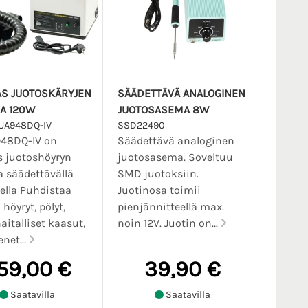
S JUOTOSKÄRYJEN
SÄÄDETTÄVÄ ANALOGINEN
JA 120W
JUOTOSASEMA 8W
UA948DQ-IV
SSD22490
948DQ-IV on
Säädettävä analoginen
s juotoshöyryn
juotosasema. Soveltuu
a säädettävällä
SMD juotoksiin.
ella Puhdistaa
Juotinosa toimii
höyryt, pölyt,
pienjännitteellä max.
aitalliset kaasut,
noin 12V. Juotin on...
net...
59,00 €
39,90 €
Saatavilla
Saatavilla