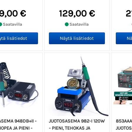
9,00 €
129,00 €
2
Saatavilla
Saatavilla
SEMA 948DB+II -
JUOTOSASEMA 982-I 120W
853AAA-
OPEA JA PIENI -
- PIENI, TEHOKAS JA
JUOTO