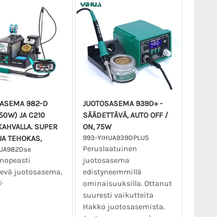
ASEMA 982-D
JUOTOSASEMA 939D+ -
50W) JA C210
SÄÄDETTÄVÄ, AUTO OFF /
KAHVALLA. SUPER
ON, 75W
JA TEHOKAS,
993-YIHUA939DPLUS
Peruslaatuinen
HUA982Dse
 nopeasti
juotosasema
evä juotosasema,
edistyneemmillä
ominaisuuksilla. Ottanut
suuresti vaikutteita
Hakko juotosasemista.