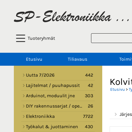
Tuoteryhmät
Etusivu
Tiliavaus
Toimi
Uutta 7/2026
442
Kolvi
Lajitelmat / puuhapussit
42
Etusivu
>
T
Arduinot, moduulit jne
303
DIY rakennussarjat / opetussarjat
26
Järjes
Elektroniikka
7722
Työkalut & juottaminen
430