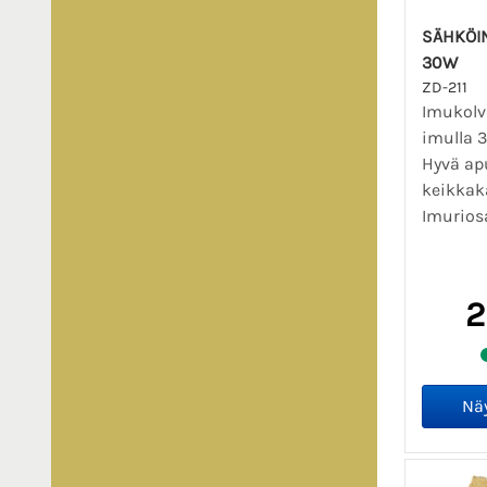
SÄHKÖI
30W
ZD-211
Imukolvi
imulla 
Hyvä ap
keikkak
Imuriosa
2