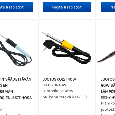
TIN SÄÄDETTÄVÄN
JUOTOSKOLVI 40W
JUOTOSK
ISEN
993-IRON40W
60W SÄ
Juotoskolvi 40W
ASEMAN
LÄMPÖT
Mukana terävä kärki...
90:EN JUOTINOSA
993-YIH
Pienik
juotosk
75