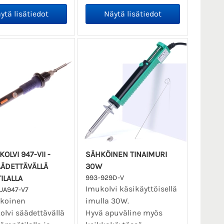
OLVI 947-VII -
SÄHKÖINEN TINAIMURI
ÄDETTÄVÄLLÄ
30W
ILALLA
993-929D-V
Imukolvi käsikäyttöisellä
UA947-V7
okoinen
imulla 30W.
olvi säädettävällä
Hyvä apuväline myös