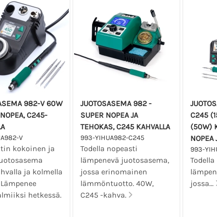
ASEMA 982-V 60W
JUOTOSASEMA 982 -
JUOTOS
A NOPEA, C245-
SUPER NOPEA JA
C245 (1
LA
TEHOKAS, C245 KAHVALLA
(50W) 
UA982-V
993-YIHUA982-C245
NOPEA 
in kokoinen ja
Todella nopeasti
993-YI
juotosasema
lämpenevä juotosasema,
Todella
hvalla ja kolmella
jossa erinomainen
lämpen
. Lämpenee
lämmöntuotto. 40W,
jossa...
lmiiksi hetkessä.
C245 -kahva.