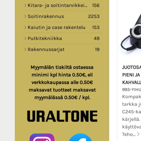
Kitara- ja soitintarvikkeita
156
Soitinrakennus
2253
Kaiutin ja case rakentelu
153
Putkitekniikka
49
Rakennussarjat
19
JUOTOS
Myymälän tiskiltä ostaessa
PIENI J
minimi kpl hinta 0.50€, eli
KAHVAL
verkkokaupassa alle 0.50€
993-YIH
maksavat tuotteet maksavat
Kompakt
myymälässä 0.50€ / kpl.
tarkka 
C245-ka
kärjellä
käyttöva
Teho...