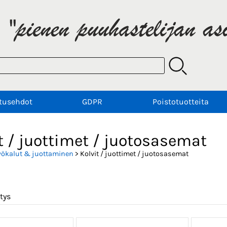
tusehdot
GDPR
Poistotuotteita
t / juottimet / juotosasemat
yökalut & juottaminen
> Kolvit / juottimet / juotosasemat
tys