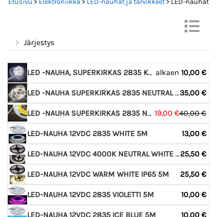
Etusivu
>
Elektroniikka
>
LED-nauhat ja tarvikkeet
> LED-nauhat
Järjestys
LED -NAUHA, SUPERKIRKAS 2835 KYLMÄVALKOINEN KUI
alkaen
10,00 €
LED -NAUHA SUPERKIRKAS 2835 NEUTRAL WHITE KUIVA
35,00 €
LED -NAUHA SUPERKIRKAS 2835 NEUTRAL WHITE KUIVAT
19,00 €
40,00 €
LED-NAUHA 12VDC 2835 WHITE 5M
13,00 €
LED-NAUHA 12VDC 4000K NEUTRAL WHITE IP65 5M
25,50 €
LED-NAUHA 12VDC WARM WHITE IP65 5M
25,50 €
LED-NAUHA 12VDC 2835 VIOLETTI 5M
10,00 €
LED-NAUHA 12VDC 2835 ICE BLUE 5M
10,00 €