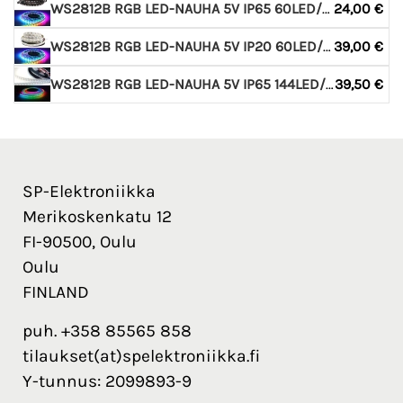
WS2812B RGB LED-NAUHA 5V IP65 60LED/M 2M
24,00 €
WS2812B RGB LED-NAUHA 5V IP20 60LED/M 5M
39,00 €
WS2812B RGB LED-NAUHA 5V IP65 144LED/M 2M
39,50 €
SP-Elektroniikka
Merikoskenkatu 12
FI-90500, Oulu
Oulu
FINLAND
puh. +358 85565 858
tilaukset(at)spelektroniikka.fi
Y-tunnus: 2099893-9